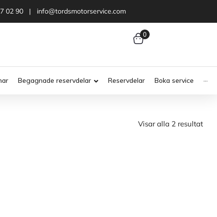
47 02 90 | info@tordsmotorservice.com
0
nar
Begagnade reservdelar
Reservdelar
Boka service
···
Visar alla 2 resultat