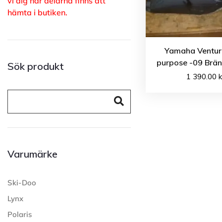
vi dig när delarna finns att
hämta i butiken.
Yamaha Venture
purpose -09 Brä
Sök produkt
1 390.00
k
Varumärke
Ski-Doo
Lynx
Polaris