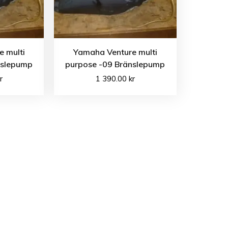
 multi
Yamaha Venture multi
nslepump
purpose -09 Bränslepump
r
1 390.00
kr