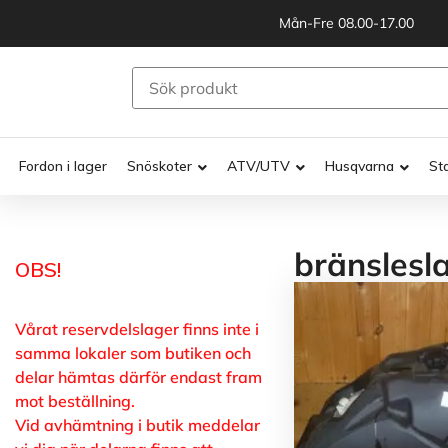
Mån-Fre 08.00-17.00
Fordon i lager
Snöskoter
ATV/UTV
Husqvarna
St
bränslesl
OBS!
Vårat reservdelslager finns inte i
samma lokaler som butiken och
delar hämtas därför endast fram
mot beställning.
Vid avhämtning i butik meddelar