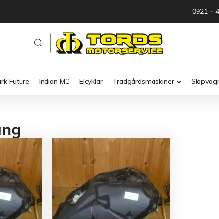
0921 – 
ark Future
Indian MC
Elcyklar
Trädgårdsmaskiner
Släpvag
ang