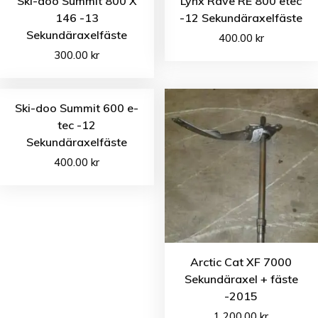
Ski-doo Summit 800 X
Lynx Rave RE 800 etec
146 -13
-12 Sekundäraxelfäste
Sekundäraxelfäste
400.00
kr
300.00
kr
Ski-doo Summit 600 e-
tec -12
Sekundäraxelfäste
400.00
kr
Arctic Cat XF 7000
Sekundäraxel + fäste
-2015
1 200.00
kr