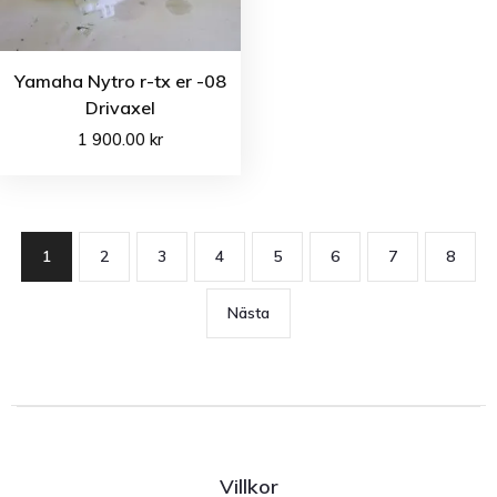
Yamaha Nytro r-tx er -08
Drivaxel
1 900.00
kr
1
2
3
4
5
6
7
8
Nästa
Villkor