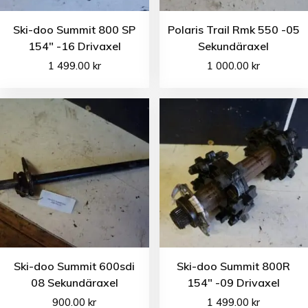
Ski-doo Summit 800 SP
Polaris Trail Rmk 550 -05
154″ -16 Drivaxel
Sekundäraxel
1 499.00
kr
1 000.00
kr
Ski-doo Summit 600sdi
Ski-doo Summit 800R
08 Sekundäraxel
154″ -09 Drivaxel
900.00
kr
1 499.00
kr