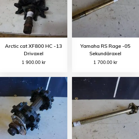
Arctic cat XF800 HC -13
Yamaha RS Rage -05
Drivaxel
Sekundäraxel
1 900.00
kr
1 700.00
kr