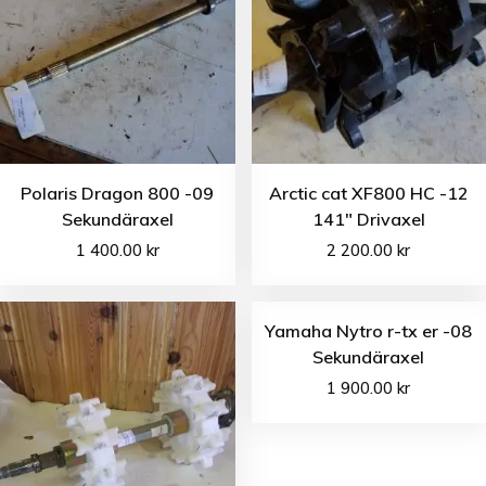
Polaris Dragon 800 -09
Arctic cat XF800 HC -12
Sekundäraxel
141″ Drivaxel
1 400.00
kr
2 200.00
kr
Yamaha Nytro r-tx er -08
Sekundäraxel
1 900.00
kr