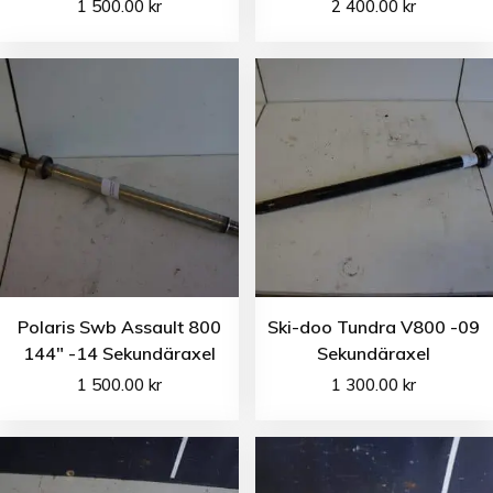
1 500.00
kr
2 400.00
kr
Polaris Swb Assault 800
Ski-doo Tundra V800 -09
144″ -14 Sekundäraxel
Sekundäraxel
1 500.00
kr
1 300.00
kr