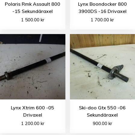
Polaris Rmk Assault 800
Lynx Boondocker 800
-15 Sekundäraxel
3900DS -16 Drivaxel
1 500.00
kr
1 700.00
kr
Lynx Xtrim 600 -05
Ski-doo Gtx 550 -06
Drivaxel
Sekundäraxel
1 200.00
kr
900.00
kr