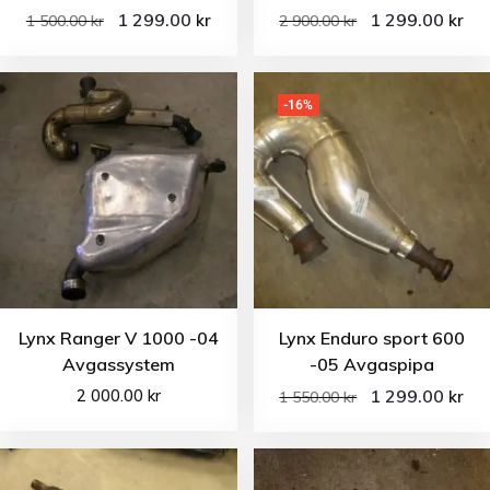
1 299.00
1 299.00
kr
kr
1 500.00
kr
2 900.00
kr
-16%
Lynx Ranger V 1000 -04
Lynx Enduro sport 600
Avgassystem
-05 Avgaspipa
2 000.00
kr
1 299.00
kr
1 550.00
kr