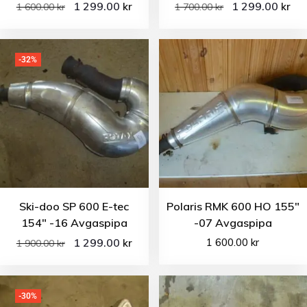
1 299.00
1 299.00
kr
kr
1 600.00
kr
1 700.00
kr
-32%
Ski-doo SP 600 E-tec
Polaris RMK 600 HO 155″
154″ -16 Avgaspipa
-07 Avgaspipa
1 299.00
1 600.00
kr
kr
1 900.00
kr
-30%