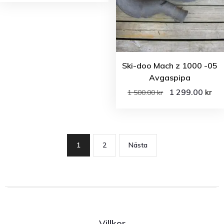
Ski-doo Mach z 1000 -05
Avgaspipa
1 299.00
kr
1 500.00
kr
1
2
Nästa
Villkor