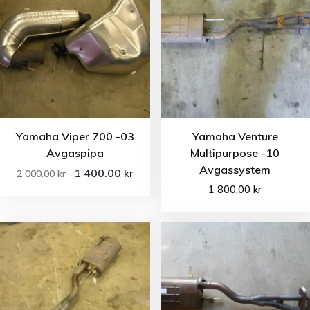
Yamaha Viper 700 -03
Yamaha Venture
Avgaspipa
Multipurpose -10
Avgassystem
1 400.00
kr
2 000.00
kr
1 800.00
kr