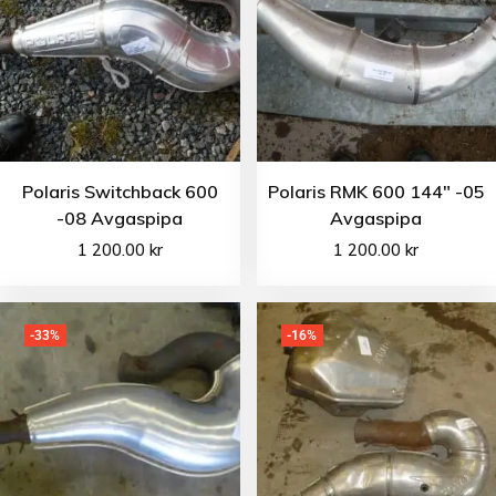
Polaris Switchback 600
Polaris RMK 600 144″ -05
-08 Avgaspipa
Avgaspipa
1 200.00
kr
1 200.00
kr
-33%
-16%