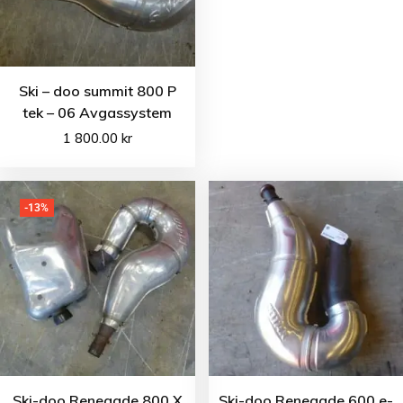
Ski – doo summit 800 P
tek – 06 Avgassystem
1 800.00
kr
-13%
Ski-doo Renegade 800 X
Ski-doo Renegade 600 e-