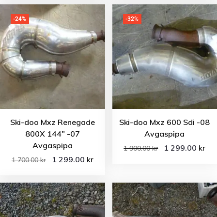
-24%
-32%
Ski-doo Mxz Renegade
Ski-doo Mxz 600 Sdi -08
800X 144″ -07
Avgaspipa
Avgaspipa
1 299.00
kr
1 900.00
kr
1 299.00
kr
1 700.00
kr