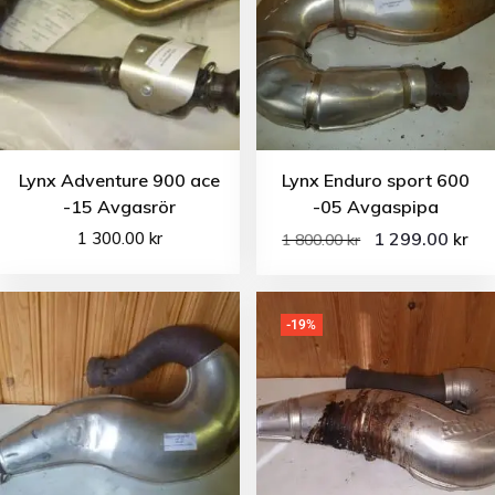
Lynx Adventure 900 ace
Lynx Enduro sport 600
-15 Avgasrör
-05 Avgaspipa
1 300.00
kr
1 299.00
kr
1 800.00
kr
-19%