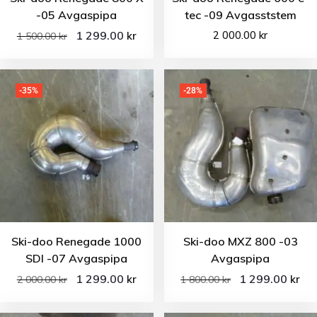
-05 Avgaspipa
tec -09 Avgasststem
1 299.00
2 000.00
kr
kr
1 500.00
kr
-35%
-28%
Ski-doo Renegade 1000
Ski-doo MXZ 800 -03
SDI -07 Avgaspipa
Avgaspipa
1 299.00
1 299.00
kr
kr
2 000.00
kr
1 800.00
kr