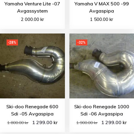
Yamaha Venture Lite -07
Yamaha V MAX 500 -99
Avgassystem
Avgaspipa
2 000.00
kr
1 500.00
kr
-28%
-32%
Ski-doo Renegade 600
Ski-doo Renegade 1000
Sdi -05 Avgaspipa
Sdi -06 Avgaspipa
1 299.00
1 299.00
kr
kr
1 800.00
kr
1 900.00
kr