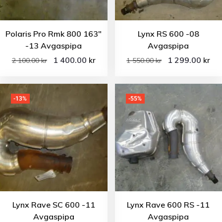
Polaris Pro Rmk 800 163″
Lynx RS 600 -08
-13 Avgaspipa
Avgaspipa
1 400.00
1 299.00
kr
kr
2 100.00
kr
1 550.00
kr
-13%
-55%
Lynx Rave SC 600 -11
Lynx Rave 600 RS -11
Avgaspipa
Avgaspipa