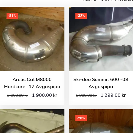
-51%
-32%
Arctic Cat M8000
Ski-doo Summit 600 -08
Hardcore -17 Avgaspipa
Avgaspipa
1 900.00
1 299.00
kr
kr
3 900.00
kr
1 900.00
kr
-28%