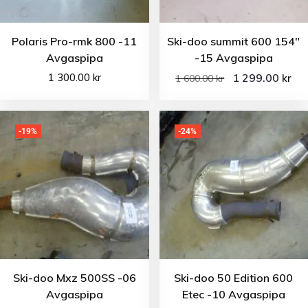
Polaris Pro-rmk 800 -11
Ski-doo summit 600 154″
Avgaspipa
-15 Avgaspipa
1 300.00
kr
1 299.00
kr
1 600.00
kr
-19%
-24%
Ski-doo Mxz 500SS -06
Ski-doo 50 Edition 600
Avgaspipa
Etec -10 Avgaspipa