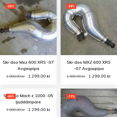
-28%
-28%
Ski-doo Mxz 600 XRS -07
Ski-doo MXZ 600 XRS
Avgaspipa
-07 Avgaspipa
1 299.00
1 299.00
kr
kr
1 800.00
kr
1 800.00
kr
Ski-doo Mach z 1000 -05
-66%
-13%
ljuddämpare
1 299.00
kr
3 800.00
kr