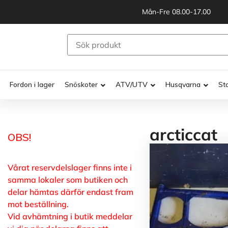
Mån-Fre 08.00-17.00
Fordon i lager
Snöskoter
ATV/UTV
Husqvarna
St
arcticcat
OBS!
Vårat reservdelslager finns inte i
samma lokaler som butiken och
delar hämtas därför endast fram
mot beställning.
Vid avhämtning i butik meddelar