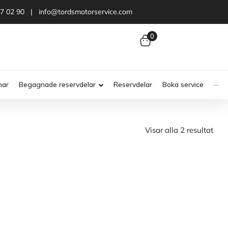
47 02 90 | info@tordsmotorservice.com
0
nar
Begagnade reservdelar
Reservdelar
Boka service
···
Visar alla 2 resultat