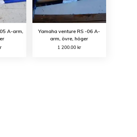
05 A-arm,
Yamaha venture RS -06 A-
er
arm, övre, höger
r
1 200.00
kr