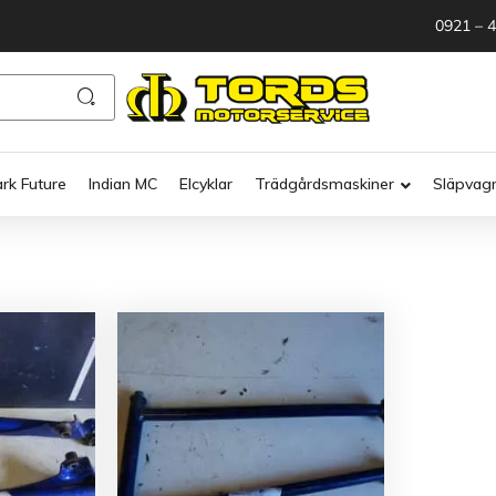
0921 – 
ark Future
Indian MC
Elcyklar
Trädgårdsmaskiner
Släpvag