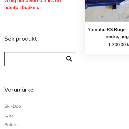
vi dig när delarna finns att
hämta i butiken.
Yamaha RS Rage -
nedre, hög
Sök produkt
1 200.00
k
Varumärke
Ski-Doo
Lynx
Polaris