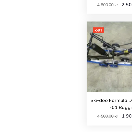
2 5
4 800.00
kr
-58%
Ski-doo Formula D
-01 Boggi
1 9
4 500.00
kr