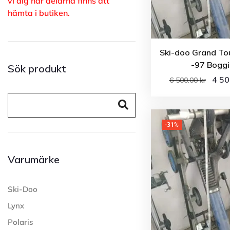
vi dig när delarna finns att
hämta i butiken.
Ski-doo Grand To
-97 Boggi
Sök produkt
4 5
6 500.00
kr
-31%
Varumärke
Ski-Doo
Lynx
Polaris