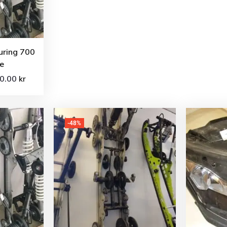
uring 700
e
00.00
kr
-48%