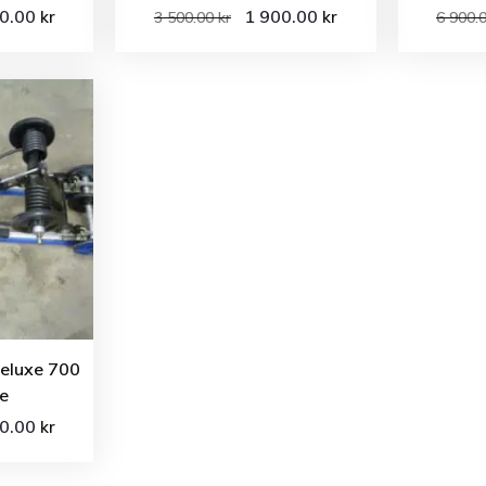
00.00
1 900.00
kr
kr
3 500.00
kr
6 900.
eluxe 700
e
00.00
kr