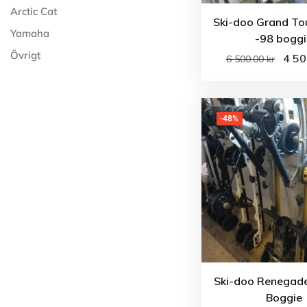
Arctic Cat
Ski-doo Grand To
Yamaha
-98 boggi
Övrigt
4 5
6 500.00
kr
-48%
Ski-doo Renegad
Boggie