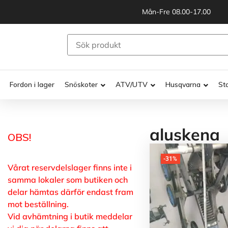
Mån-Fre 08.00-17.00
Fordon i lager
Snöskoter
ATV/UTV
Husqvarna
St
aluskena
OBS!
-31%
Vårat reservdelslager finns inte i
samma lokaler som butiken och
delar hämtas därför endast fram
mot beställning.
Vid avhämtning i butik meddelar