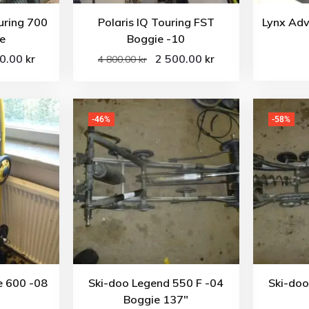
uring 700
Polaris IQ Touring FST
Lynx Adv
e
Boggie -10
00.00
2 500.00
kr
kr
4 800.00
kr
-46%
-58%
e 600 -08
Ski-doo Legend 550 F -04
Ski-do
Boggie 137″