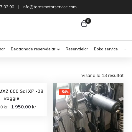
47 02 90 | info@tordsmotorservice.com
0
nar
Begagnade reservdelar
Reservdelar
Boka service
···
Visar alla 13 resultat
MXZ 600 Sdi XP -08
-54%
Boggie
1 950.00
kr
00
kr