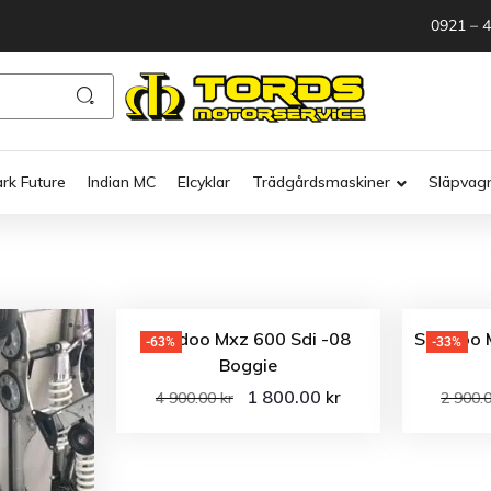
0921 – 
ark Future
Indian MC
Elcyklar
Trädgårdsmaskiner
Släpvag
Ski-doo Mxz 600 Sdi -08
Ski-Doo 
-63%
-33%
Boggie
1 800.00
kr
4 900.00
kr
2 900.