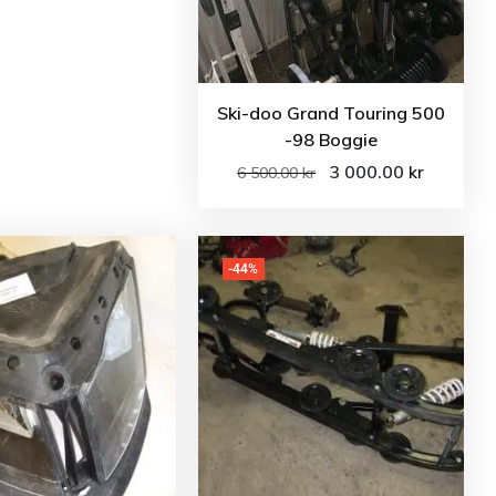
Ski-doo Grand Touring 500
-98 Boggie
3 000.00
kr
6 500.00
kr
-44%