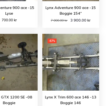
enture 900 ace -15
Lynx Adventure 900 ace -15
Lyse
Boggie 154”
700.00
kr
3 900.00
kr
7 000.00
kr
-57%
o GTX 1200 SE -08
Lynx X Trim 600 ace 146 -13
Boggie
Boggie 146