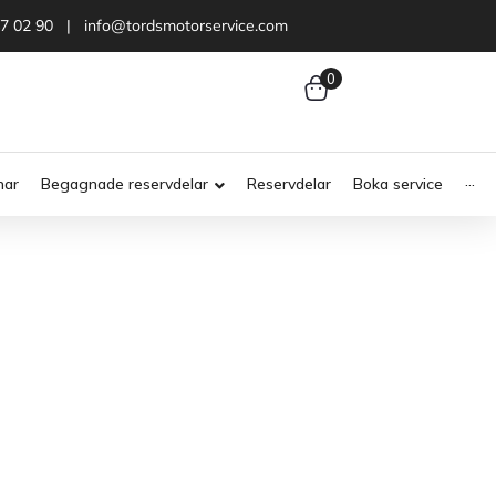
47 02 90 | info@tordsmotorservice.com
0
nar
Begagnade reservdelar
Reservdelar
Boka service
···