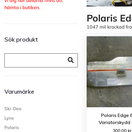
vi dig när delarna finns att
hämta i butiken.
Polaris E
1047 mil krockad f
Sök produkt
Varumärke
Ski-Doo
Polaris Edge 
Lynx
Variatorskydd
Polaris
300.00
kr