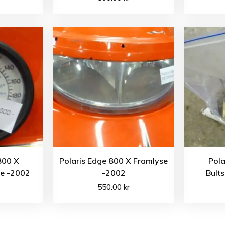
800 X
Polaris Edge 800 X Framlyse
Pola
re -2002
-2002
Bult
550.00
kr