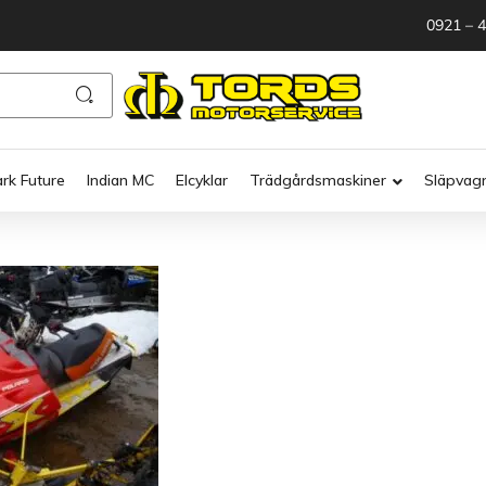
0921 – 
ark Future
Indian MC
Elcyklar
Trädgårdsmaskiner
Släpvag