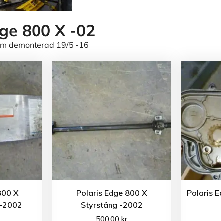
dge 800 X -02
ram demonterad 19/5 -16
800 X
Polaris Edge 800 X
Polaris 
 -2002
Styrstång -2002
500.00
kr