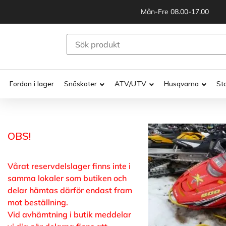
Mån-Fre 08.00-17.00
Fordon i lager
Snöskoter
ATV/UTV
Husqvarna
St
OBS!
Vårat reservdelslager finns inte i
samma lokaler som butiken och
delar hämtas därför endast fram
mot beställning.
Vid avhämtning i butik meddelar