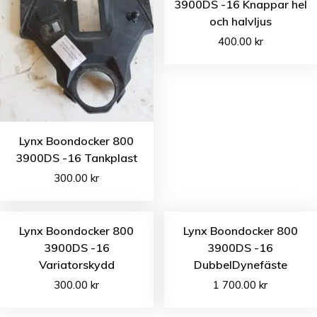
3900DS -16 Knappar hel
och halvljus
400.00
kr
Lynx Boondocker 800
3900DS -16 Tankplast
300.00
kr
Lynx Boondocker 800
Lynx Boondocker 800
3900DS -16
3900DS -16
Variatorskydd
DubbelDynefäste
300.00
kr
1 700.00
kr