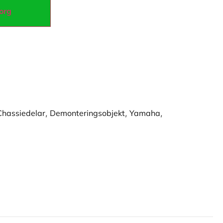
korg
Chassiedelar
,
Demonteringsobjekt
,
Yamaha
,