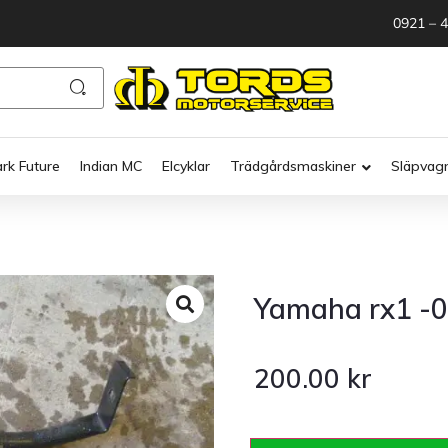
0921 – 
ark Future
Indian MC
Elcyklar
Trädgårdsmaskiner
Släpvag
Yamaha rx1 -0
200.00
kr