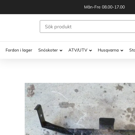
Mån-Fre 08.00-17.00
Fordon i lager
Snöskoter
ATV/UTV
Husqvarna
St