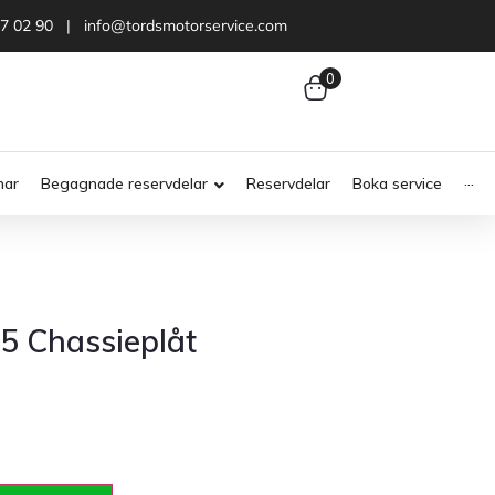
47 02 90 | info@tordsmotorservice.com
0
nar
Begagnade reservdelar
Reservdelar
Boka service
···
5 Chassieplåt