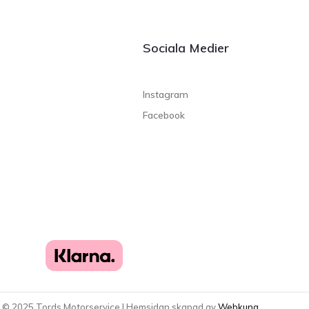
Sociala Medier
Instagram
Facebook
t ©
2025
Tords Motorservice | Hemsidan skapad av
Webkung