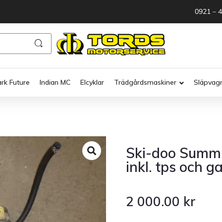
0921 – 
ark Future
Indian MC
Elcyklar
Trädgårdsmaskiner
Släpvag
Ski-doo Summi
inkl. tps och g
2 000.00
kr