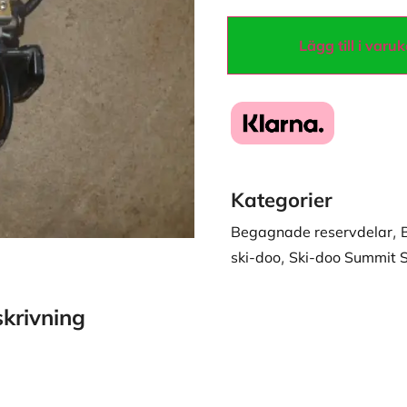
Lägg till i varu
Kategorier
Begagnade reservdelar
,
ski-doo
,
Ski-doo Summit 
krivning