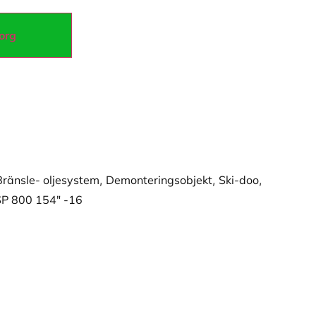
korg
Bränsle- oljesystem
,
Demonteringsobjekt
,
Ski-doo
,
SP 800 154" -16