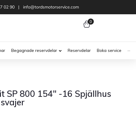
47 02 90 | info@tordsmotorservice.com
0
nar
Begagnade reservdelar
Reservdelar
Boka service
···
t SP 800 154″ -16 Spjällhus
asvajer