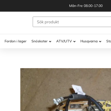
Mån-Fre 08.00-17.00
Fordon i lager
Snöskoter
ATV/UTV
Husqvarna
St