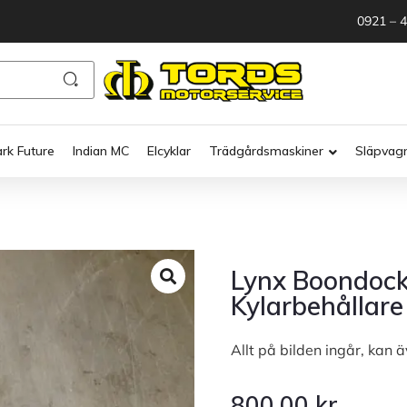
0921 – 
ark Future
Indian MC
Elcyklar
Trädgårdsmaskiner
Släpvag
Lynx Boondock
Kylarbehållare
Allt på bilden ingår, kan ä
800.00
kr