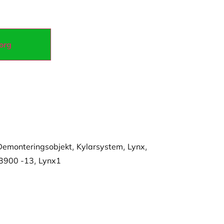
korg
Demonteringsobjekt
,
Kylarsystem
,
Lynx
,
 3900 -13
,
Lynx1