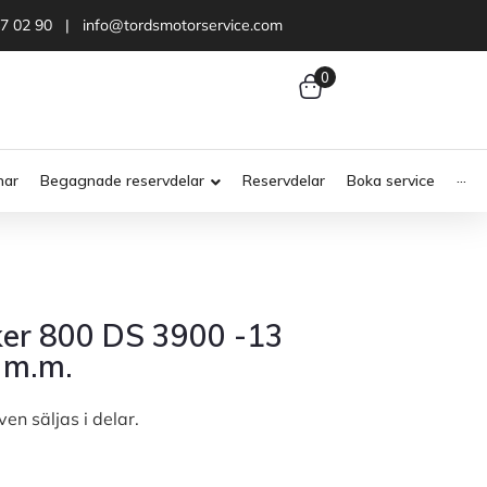
47 02 90 | info@tordsmotorservice.com
0
nar
Begagnade reservdelar
Reservdelar
Boka service
···
er 800 DS 3900 -13
 m.m.
ven säljas i delar.