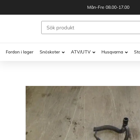
Mån-Fre 08.00-17.00
Fordon i lager
Snöskoter
ATV/UTV
Husqvarna
St