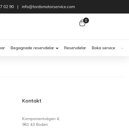
47 02 90 | info@tordsmotorservice.com
0
nar
Begagnade reservdelar
Reservdelar
Boka service
···
Kontakt
Komponentvägen 4,
961 43 Boden