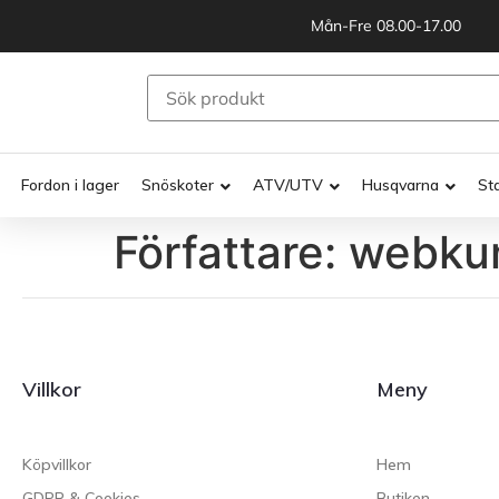
Mån-Fre 08.00-17.00
Fordon i lager
Snöskoter
ATV/UTV
Husqvarna
St
Författare:
webku
Villkor
Meny
Köpvillkor
Hem
GDPR & Cookies
Butiken