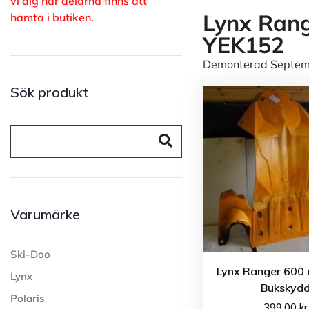
vi dig när delarna finns att
Lynx Rang
hämta i butiken.
YEK152
Demonterad Septembe
Sök produkt
Varumärke
Ski-Doo
Lynx Ranger 600 
Lynx
Bukskyd
Polaris
399.00
kr