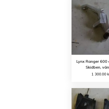
Lynx Ranger 600 
Skidben, vän
1 300.00
k