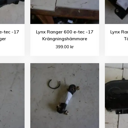
e-tec -17
Lynx Ranger 600 e-tec -17
Lynx Ra
ger
Krängningshämmare
T
399.00
kr