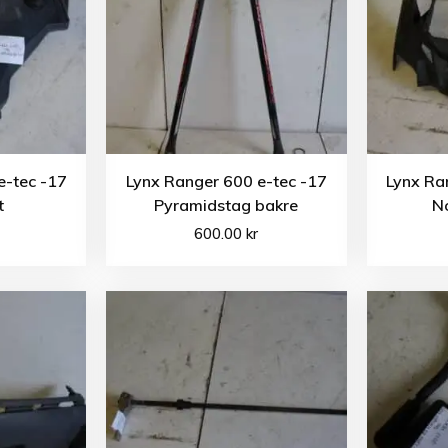
e-tec -17
Lynx Ranger 600 e-tec -17
Lynx Ra
t
Pyramidstag bakre
No
600.00
kr