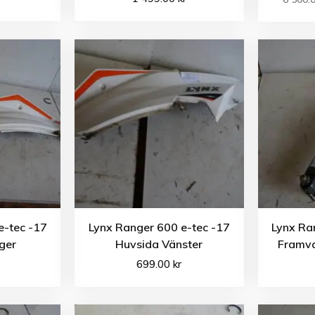
e-tec -17
Lynx Ranger 600 e-tec -17
Lynx Ra
ger
Huvsida Vänster
Framv
699.00
kr