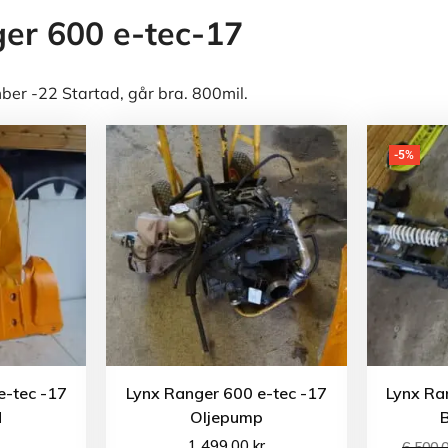
er 600 e-tec-17
r -22 Startad, går bra. 800mil.
-5%
e-tec -17
Lynx Ranger 600 e-tec -17
Lynx Ra
d
Oljepump
1 499.00
kr
6 500.