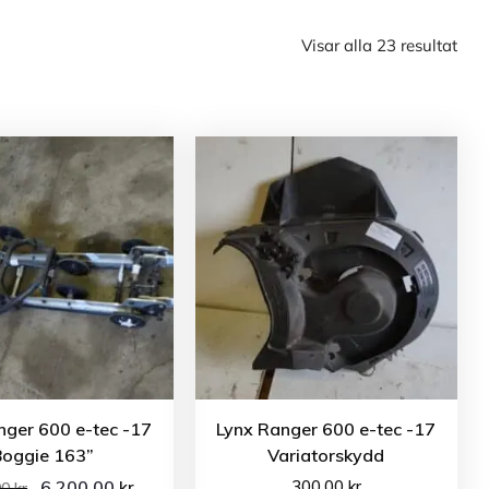
Visar alla 23 resultat
nger 600 e-tec -17
Lynx Ranger 600 e-tec -17
Boggie 163”
Variatorskydd
6 200.00
300.00
kr
kr
00
kr