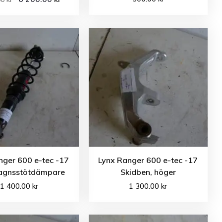
nger 600 e-tec -17
Lynx Ranger 600 e-tec -17
agnsstötdämpare
Skidben, höger
1 400.00
kr
1 300.00
kr