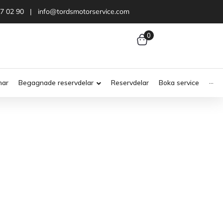
47 02 90 | info@tordsmotorservice.com
0
nar
Begagnade reservdelar
Reservdelar
Boka service
···