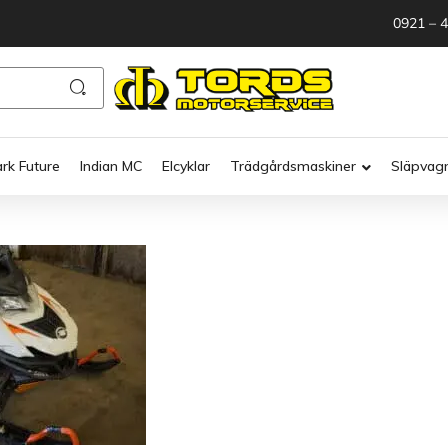
0921 – 
ark Future
Indian MC
Elcyklar
Trädgårdsmaskiner
Släpvag