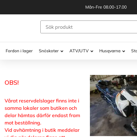
Mån-Fre 08.00-17.00
Fordon i lager
Snöskoter
ATV/UTV
Husqvarna
St
OBS!
Vårat reservdelslager finns inte i
samma lokaler som butiken och
delar hämtas därför endast fram
mot beställning.
Vid avhämtning i butik meddelar