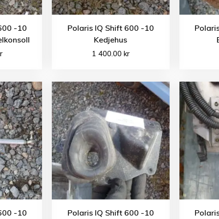
 600 -10
Polaris IQ Shift 600 -10
Polari
lkonsoll
Kedjehus
r
1 400.00
kr
 600 -10
Polaris IQ Shift 600 -10
Polari