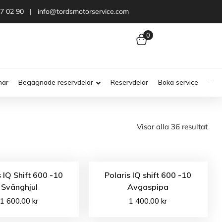
47 02 90 | info@tordsmotorservice.com
0
nar
Begagnade reservdelar
Reservdelar
Boka service
···
Visar alla 36 resultat
s IQ Shift 600 -10
Polaris IQ shift 600 -10
Svänghjul
Avgaspipa
1 600.00
kr
1 400.00
kr