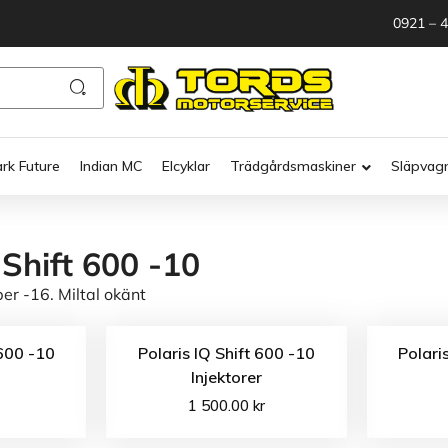
0921 – 
ark Future
Indian MC
Elcyklar
Trädgårdsmaskiner
Släpvag
 Shift 600 -10
r -16. Miltal okänt
 600 -10
Polaris IQ Shift 600 -10
Polari
s
Injektorer
1 500.00
kr