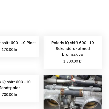
Q shift 600 -10 Plast
Polaris IQ shift 600 -10
Sekundäraxel med
170.00
kr
bromsskiva
1 300.00
kr
s IQ shift 600 -10
Tändspolar
700.00
kr