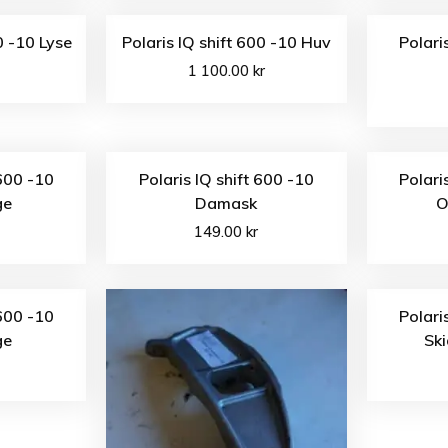
0 -10 Lyse
Polaris IQ shift 600 -10 Huv
Polari
1 100.00
kr
 600 -10
Polaris IQ shift 600 -10
Polari
ge
Damask
O
149.00
kr
 600 -10
Polari
ge
Ski