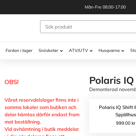
Mån-Fre 08.00-17.00
Fordon i lager
Snöskoter
ATV/UTV
Husqvarna
St
Polaris IQ
OBS!
Demonterad novembe
Vårat reservdelslager finns inte i
samma lokaler som butiken och
Polaris IQ Shift
delar hämtas därför endast fram
Spjällhu
mot beställning.
999.00
kr
Vid avhämtning i butik meddelar