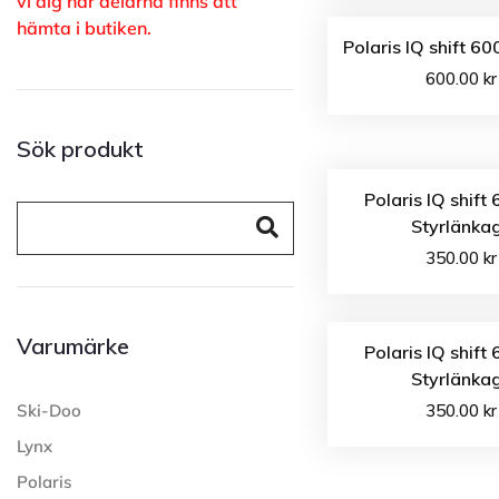
vi dig när delarna finns att
hämta i butiken.
Polaris IQ shift 60
600.00
kr
Sök produkt
Polaris IQ shift
Styrlänka
350.00
kr
Varumärke
Polaris IQ shift
Styrlänka
Ski-Doo
350.00
kr
Lynx
Polaris