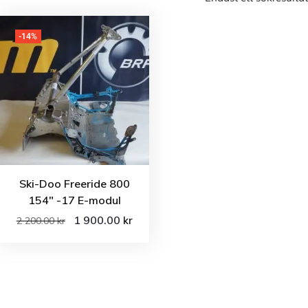
-14%
Ski-Doo Freeride 800
154″ -17 E-modul
1 900.00
kr
2 200.00
kr