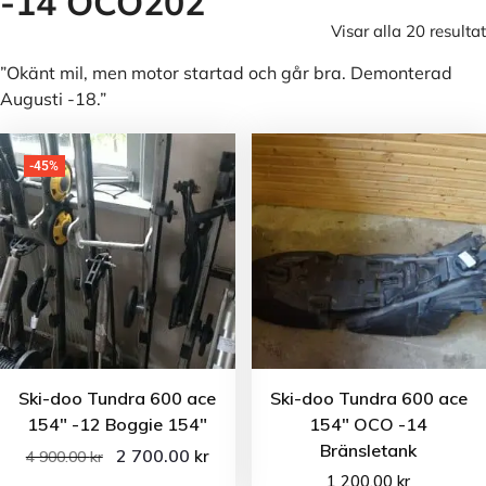
-14 OCO202
Visar alla 20 resultat
”Okänt mil, men motor startad och går bra. Demonterad
Augusti -18.”
-45%
Ski-doo Tundra 600 ace
Ski-doo Tundra 600 ace
154″ -12 Boggie 154″
154″ OCO -14
Bränsletank
2 700.00
kr
4 900.00
kr
1 200.00
kr