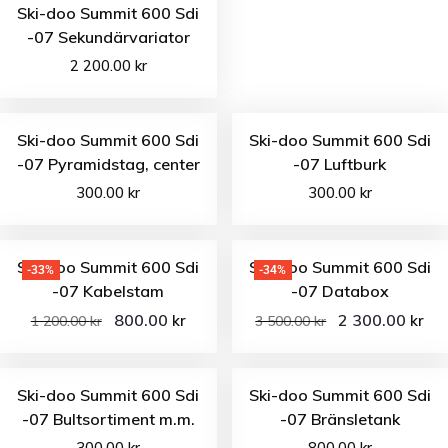
Ski-doo Summit 600 Sdi
-07 Sekundärvariator
2 200.00
kr
Ski-doo Summit 600 Sdi
Ski-doo Summit 600 Sdi
-07 Pyramidstag, center
-07 Luftburk
300.00
kr
300.00
kr
Ski-doo Summit 600 Sdi
Ski-doo Summit 600 Sdi
-33%
-34%
-07 Kabelstam
-07 Databox
800.00
2 300.00
kr
kr
1 200.00
kr
3 500.00
kr
Ski-doo Summit 600 Sdi
Ski-doo Summit 600 Sdi
-07 Bultsortiment m.m.
-07 Bränsletank
300.00
kr
800.00
kr