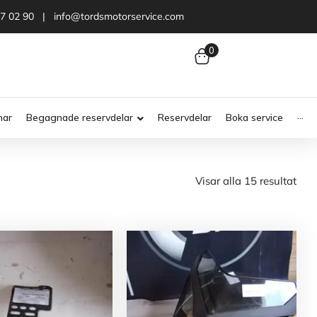
47 02 90 | info@tordsmotorservice.com
0
nar
Begagnade reservdelar
Reservdelar
Boka service
···
Visar alla 15 resultat