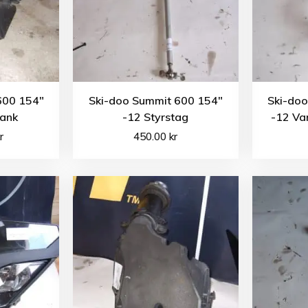
600 154″
Ski-doo Summit 600 154″
Ski-do
tank
-12 Styrstag
-12 Va
r
450.00
kr