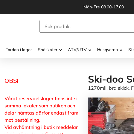
Mån-Fre 08.00-17.00
Fordon i lager
Snöskoter
ATV/UTV
Husqvarna
St
Ski-doo S
OBS!
1270mil, bra skick,
Vårat reservdelslager finns inte i
samma lokaler som butiken och
delar hämtas därför endast fram
mot beställning.
Vid avhämtning i butik meddelar