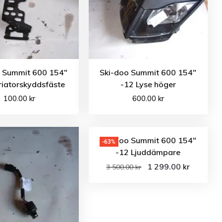
o Summit 600 154″
Ski-doo Summit 600 154″
riatorskyddsfäste
-12 Lyse höger
100.00
kr
600.00
kr
Ski-doo Summit 600 154″
-63%
-12 Ljuddämpare
1 299.00
kr
3 500.00
kr