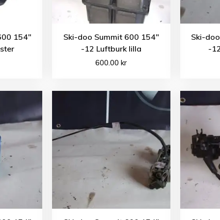
600 154″
Ski-doo Summit 600 154″
Ski-do
ster
-12 Luftburk lilla
-1
600.00
kr