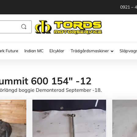
0921 – 
ark Future
Indian MC
Elcyklar
Trädgårdsmaskiner
Släpvag
ummit 600 154" -12
 Förlängd boggie Demonterad September -18.