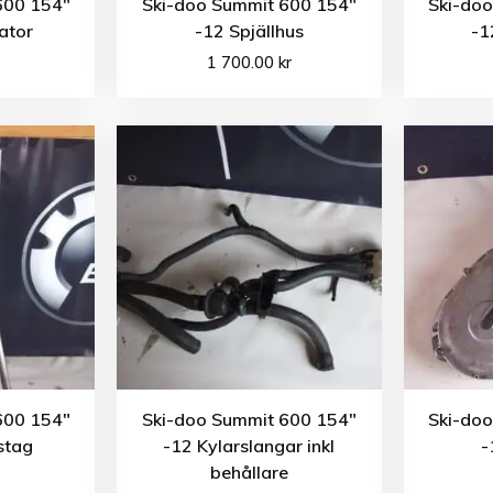
600 154″
Ski-doo Summit 600 154″
Ski-do
ator
-12 Spjällhus
-1
1 700.00
kr
600 154″
Ski-doo Summit 600 154″
Ski-do
stag
-12 Kylarslangar inkl
-
behållare