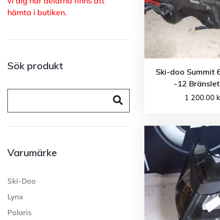
vi dig när delarna finns att
hämta i butiken.
Sök produkt
Ski-doo Summit 
-12 Bränsle
1 200.00
k
Varumärke
Ski-Doo
Lynx
Polaris