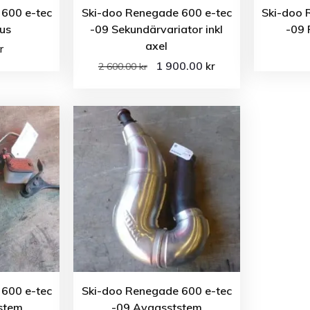
600 e-tec
Ski-doo Renegade 600 e-tec
Ski-doo 
hus
-09 Sekundärvariator inkl
-09 
axel
r
1 900.00
kr
2 600.00
kr
600 e-tec
Ski-doo Renegade 600 e-tec
stem
-09 Avgasststem