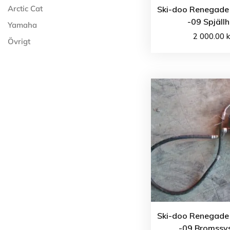
Arctic Cat
Ski-doo Renegade 
-09 Spjäll
Yamaha
2 000.00
k
Övrigt
Ski-doo Renegade 
-09 Bromssy