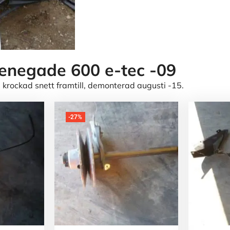
enegade 600 e-tec -09
, krockad snett framtill, demonterad augusti -15.
-27%