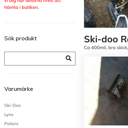
vi dig när delarna finns att
hämta i butiken.
Ski-doo R
Sök produkt
Ca 400mil, bra skick
Varumärke
Ski-Doo
Lynx
Polaris