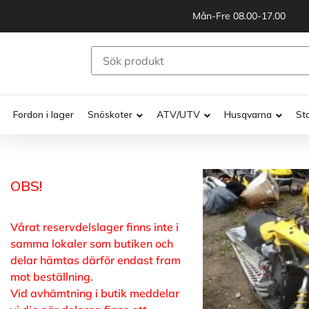
Mån-Fre 08.00-17.00
Fordon i lager
Snöskoter
ATV/UTV
Husqvarna
St
OBS!
Vårat reservdelslager finns inte i
samma lokaler som butiken och
delar hämtas därför endast fram
mot beställning.
Vid avhämtning i butik meddelar