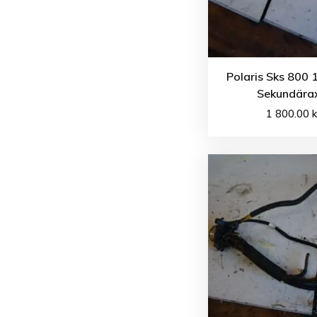
Polaris Sks 800 
Sekundära
1 800.00
k