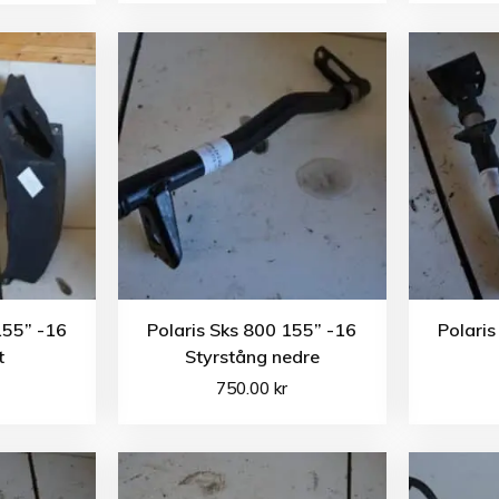
155” -16
Polaris Sks 800 155” -16
Polaris
t
Styrstång nedre
750.00
kr