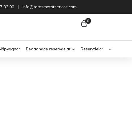
47 02 90 | info@tordsmotorservice.com
0
Släpvagnar
Begagnade reservdelar
Reservdelar
···