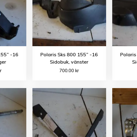
155” -16
Polaris Sks 800 155” -16
Polaris
ger
Sidobuk, vänster
S
r
700.00
kr