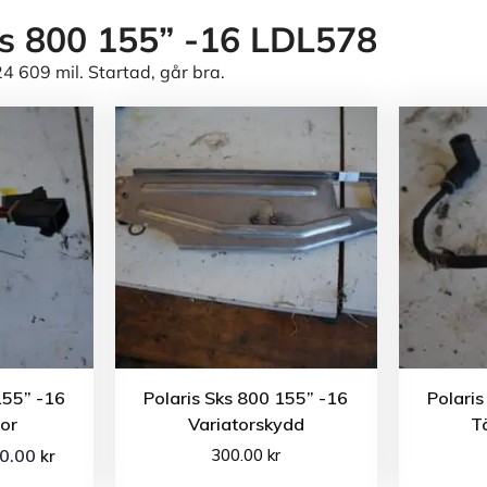
ks 800 155” -16 LDL578
 609 mil. Startad, går bra.
155” -16
Polaris Sks 800 155” -16
Polaris
tor
Variatorskydd
T
50.00
300.00
kr
kr