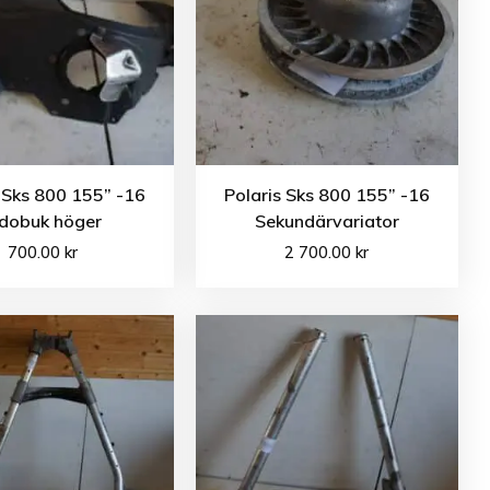
 Sks 800 155” -16
Polaris Sks 800 155” -16
idobuk höger
Sekundärvariator
700.00
kr
2 700.00
kr