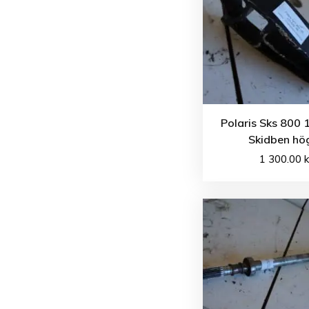
Polaris Sks 800 
Skidben hö
1 300.00
k