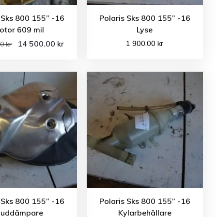
 Sks 800 155” -16
Polaris Sks 800 155” -16
otor 609 mil
Lyse
14 500.00
1 900.00
kr
kr
00
kr
 Sks 800 155” -16
Polaris Sks 800 155” -16
juddämpare
Kylarbehållare