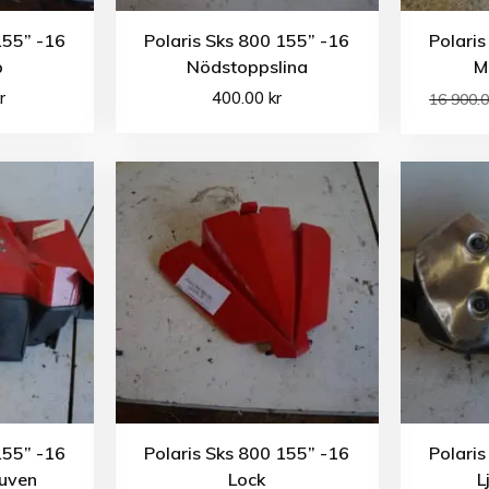
155” -16
Polaris Sks 800 155” -16
Polaris
p
Nödstoppslina
M
r
400.00
kr
16 900.
155” -16
Polaris Sks 800 155” -16
Polaris
huven
Lock
L