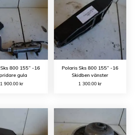
 Sks 800 155” -16
Polaris Sks 800 155” -16
pridare gula
Skidben vänster
1 900.00
kr
1 300.00
kr