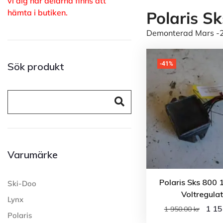
vi dig när delarna finns att
hämta i butiken.
Polaris S
Demonterad Mars -24
Sök produkt
-41%
Varumärke
Polaris Sks 800 
Ski-Doo
Voltregula
Lynx
1 1
1 950.00
kr
Polaris