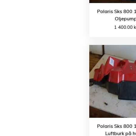
Polaris Sks 800 
Oljepum
1 400.00
k
Polaris Sks 800 
Luftburk på 