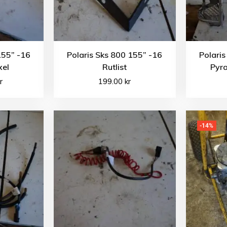
155” -16
Polaris Sks 800 155” -16
Polaris
xel
Rutlist
Pyr
r
199.00
kr
-14%