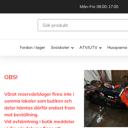
Mån-Fre 08.00-17.00
Fordon i lager
Snöskoter
ATV/UTV
Husqvarna
OBS!
Vårat reservdelslager finns inte i
samma lokaler som butiken och
delar hämtas därför endast fram
mot beställning.
Vid avhämtning i butik meddelar