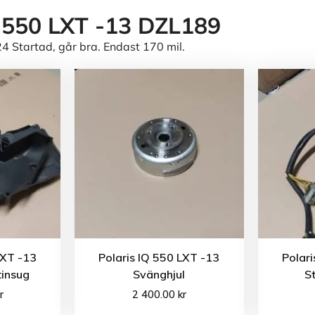
Q 550 LXT -13 DZL189
 Startad, går bra. Endast 170 mil.
LXT -13
Polaris IQ 550 LXT -13
Polari
tinsug
Svänghjul
St
r
2 400.00
kr