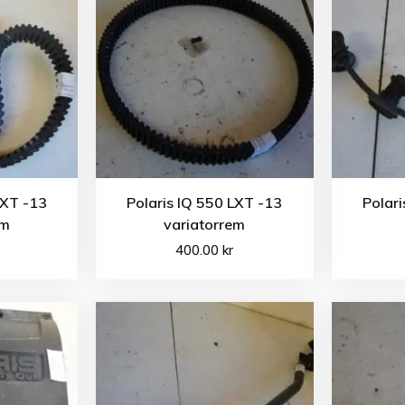
LXT -13
Polaris IQ 550 LXT -13
Polari
em
variatorrem
400.00
kr