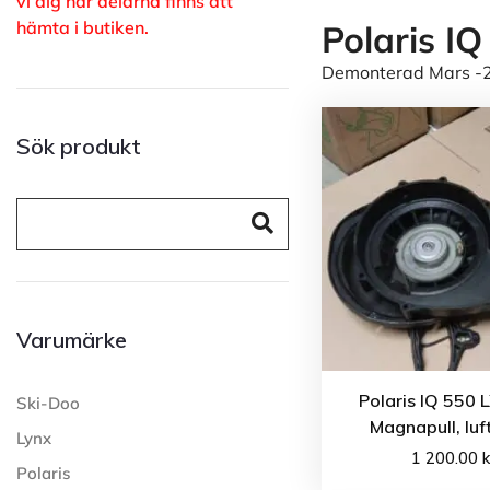
vi dig när delarna finns att
hämta i butiken.
Polaris I
Demonterad Mars -24
Sök produkt
Varumärke
Polaris IQ 550 
Ski-Doo
Magnapull, luf
Lynx
1 200.00
k
Polaris