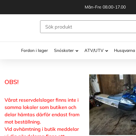
Mån-Fre 08.00-17.00
Fordon i lager
Snöskoter
ATV/UTV
Husqvarna
OBS!
Vårat reservdelslager finns inte i
samma lokaler som butiken och
delar hämtas därför endast fram
mot beställning.
Vid avhämtning i butik meddelar