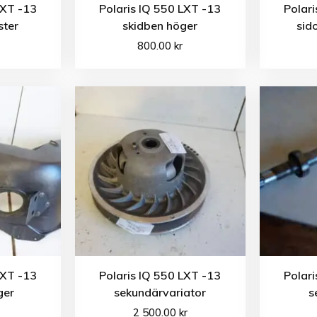
LXT -13
Polaris IQ 550 LXT -13
Polari
ster
skidben höger
sid
800.00
kr
LXT -13
Polaris IQ 550 LXT -13
Polari
ger
sekundärvariator
s
2 500.00
kr