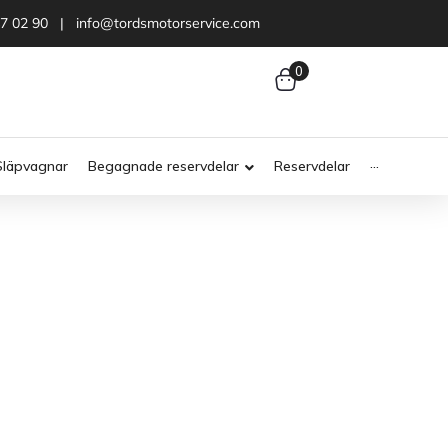
47 02 90 | info@tordsmotorservice.com
0
Släpvagnar
Begagnade reservdelar
Reservdelar
···