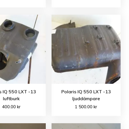
s IQ 550 LXT -13
Polaris IQ 550 LXT -13
luftburk
ljuddämpare
400.00
kr
1 500.00
kr