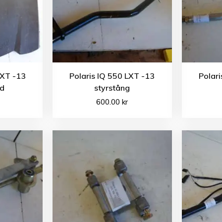
LXT -13
Polaris IQ 550 LXT -13
Polari
dd
styrstång
600.00
kr