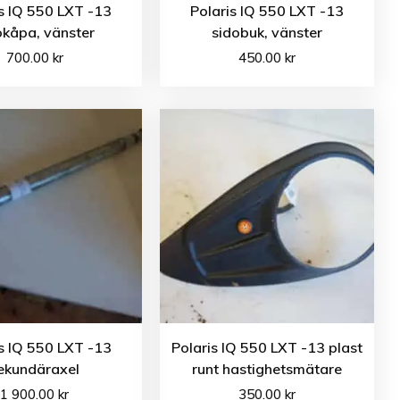
s IQ 550 LXT -13
Polaris IQ 550 LXT -13
okåpa, vänster
sidobuk, vänster
700.00
kr
450.00
kr
s IQ 550 LXT -13
Polaris IQ 550 LXT -13 plast
ekundäraxel
runt hastighetsmätare
1 900.00
kr
350.00
kr