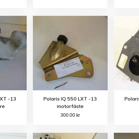
LXT -13
Polaris IQ 550 LXT -13
Polari
are
motorfäste
300.00
kr