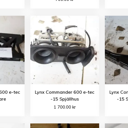
600 e-tec
Lynx Commander 600 e-tec
Lynx Co
are
-15 Spjällhus
-15 S
1 700.00
kr