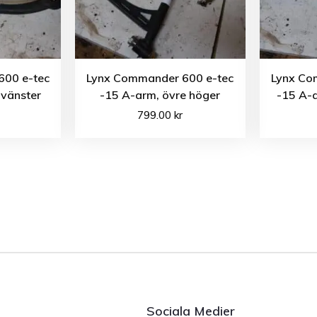
600 e-tec
Lynx Commander 600 e-tec
Lynx Co
 vänster
-15 A-arm, övre höger
-15 A-a
799.00
kr
Sociala Medier