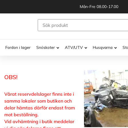
Mån-Fre 08.00-17.00
Fordon i lager
Snöskoter
ATV/UTV
Husqvarna
St
OBS!
Vårat reservdelslager finns inte i
samma lokaler som butiken och
delar hämtas därför endast fram
mot beställning.
Vid avhämtning i butik meddelar