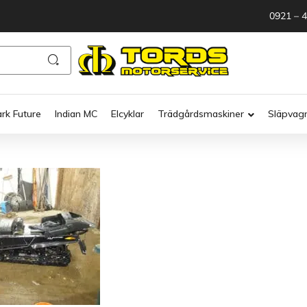
0921 – 
ark Future
Indian MC
Elcyklar
Trädgårdsmaskiner
Släpvag