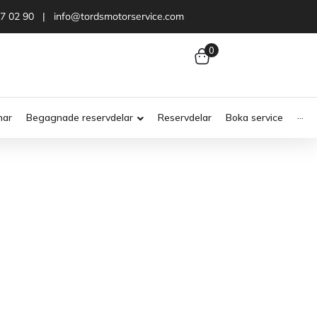
47 02 90 | info@tordsmotorservice.com
0
nar
Begagnade reservdelar
Reservdelar
Boka service
···