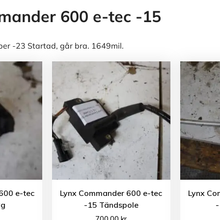
mander 600 e-tec -15
r -23 Startad, går bra. 1649mil.
600 e-tec
Lynx Commander 600 e-tec
Lynx Co
yg
-15 Tändspole
-
700.00
kr