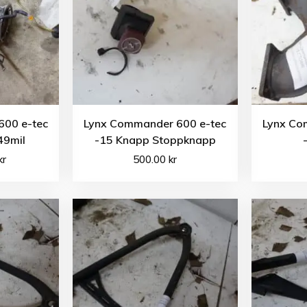
600 e-tec
Lynx Commander 600 e-tec
Lynx Co
49mil
-15 Knapp Stoppknapp
kr
500.00
kr