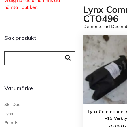
vi dig när delarna finns att
Lynx Com
hämta i butiken.
CTO496
Demonterad Decembe
Sök produkt
Varumärke
Ski-Doo
Lynx Commander 
Lynx
-15 Verkt
Polaris
250.00
kr