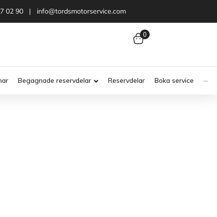
47 02 90 | info@tordsmotorservice.com
0
nar
Begagnade reservdelar
Reservdelar
Boka service
···