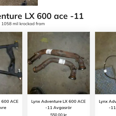
nture LX 600 ace -11
 1058 mil krockad fram
X 600 ACE
Lynx Adventure LX 600 ACE
Lynx Ad
vre
-11 Avgasrör
-11
550.00
kr