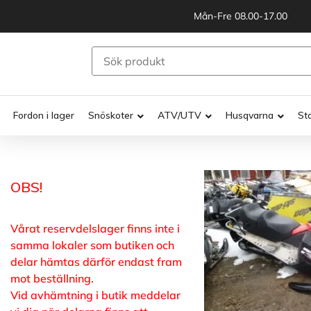
Mån-Fre 08.00-17.00
Fordon i lager
Snöskoter
ATV/UTV
Husqvarna
St
OBS!
Vårat reservdelslager finns inte i
samma lokaler som butiken och
delar hämtas därför endast fram
mot beställning.
Vid avhämtning i butik meddelar