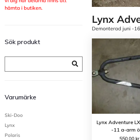
vi dig när delarna finns att
hämta i butiken.
Lynx Adve
Demonterad juni -16
Sök produkt
Varumärke
Ski-Doo
Lynx Adventure L
Lynx
-11 a-arm ö
Polaris
550.00
kr