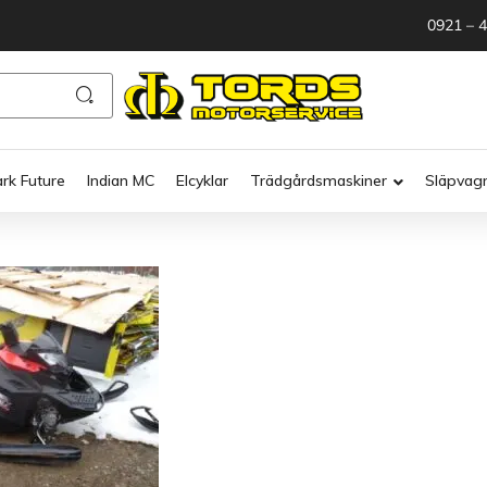
0921 – 
ark Future
Indian MC
Elcyklar
Trädgårdsmaskiner
Släpvag