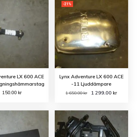
-21%
venture LX 600 ACE
Lynx Adventure LX 600 ACE
ngningshämmarstag
-11 Ljuddämpare
150.00
kr
1 299.00
kr
1 650.00
kr