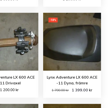
-18%
venture LX 600 ACE
Lynx Adventure LX 600 ACE
11 Drivaxel
-11 Dyna, främre
1 200.00
kr
1 399.00
kr
1 700.00
kr