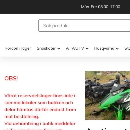
Mån-Fre 08.00-17.00
Fordon i lager
Snöskoter
ATV/UTV
Husqvarna
St
OBS!
Vårat reservdelslager finns inte i
samma lokaler som butiken och
delar hämtas därför endast fram
mot beställning.
Vid avhämtning i butik meddelar