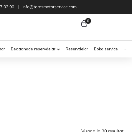
47 02 90 | info@tordsmotorservice.com
0
nar
Begagnade reservdelar
Reservdelar
Boka service
···
Visar alla 30 resultat