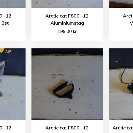
00 -12
Arctic cat F800 -12
Arct
 3st
Aluminiumstag
V
199.00
kr
00 -12
Arctic cat F800 -12
Arctic c