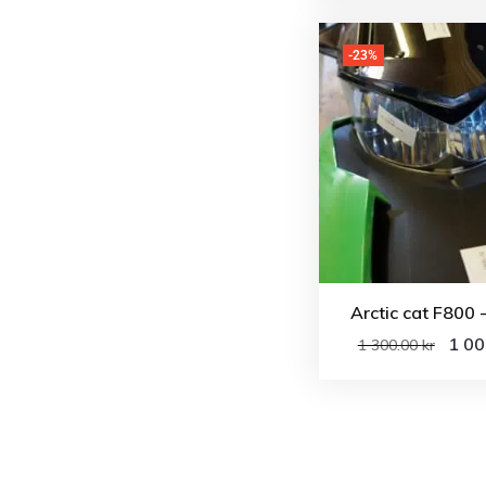
-23%
Arctic cat F800 
1 0
1 300.00
kr