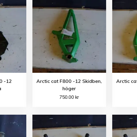
00 -12
Arctic cat F800 -12 Skidben,
Arctic c
a
höger
750.00
kr