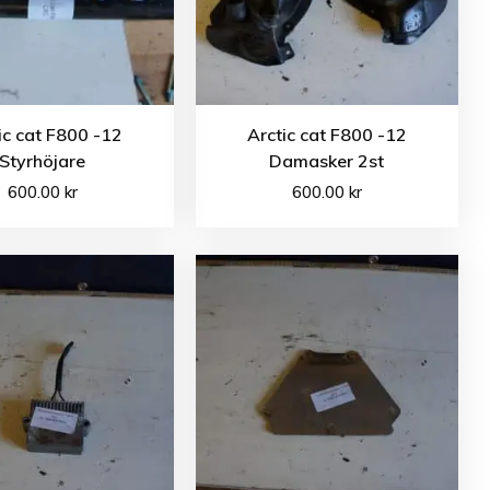
ic cat F800 -12
Arctic cat F800 -12
Styrhöjare
Damasker 2st
600.00
kr
600.00
kr