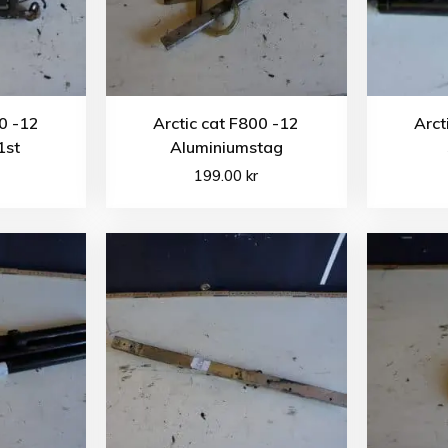
00 -12
Arctic cat F800 -12
Arct
1st
Aluminiumstag
199.00
kr