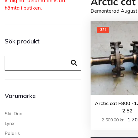
Arctic cat
vi dig när delarna finns att
hämta i butiken.
Demonterad Augusti 
-32%
Sök produkt
Varumärke
Arctic cat F800 -1
2,52
Ski-Doo
1 7
2 500.00
kr
Lynx
Polaris