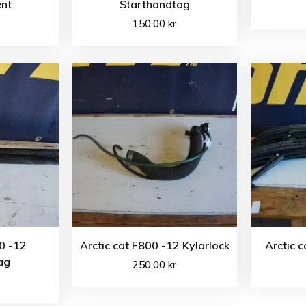
ent
Starthandtag
150.00
kr
00 -12
Arctic cat F800 -12 Kylarlock
Arctic 
ag
250.00
kr