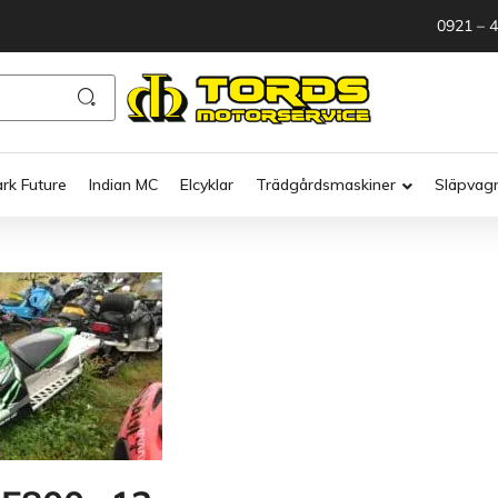
0921 – 
ark Future
Indian MC
Elcyklar
Trädgårdsmaskiner
Släpvag