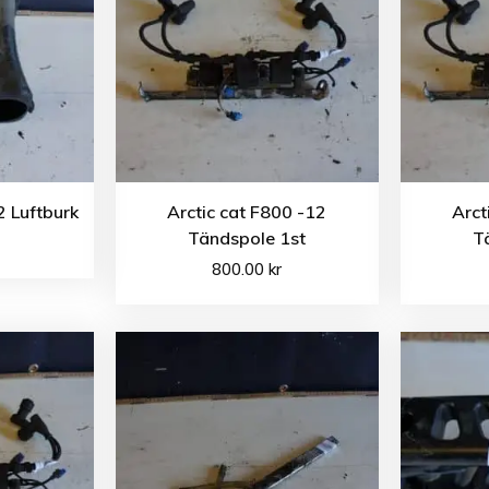
2 Luftburk
Arctic cat F800 -12
Arct
Tändspole 1st
T
800.00
kr