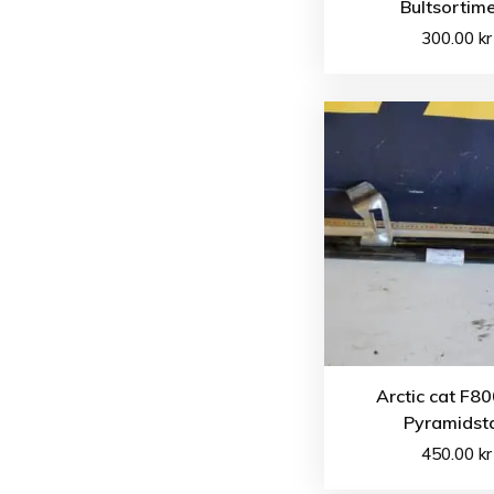
Bultsortim
300.00
kr
Arctic cat F8
Pyramidst
450.00
kr