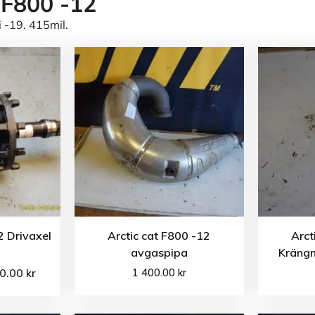
 F800 -12
-19. 415mil.
2 Drivaxel
Arctic cat F800 -12
Arct
avgaspipa
Kräng
00.00
1 400.00
kr
kr