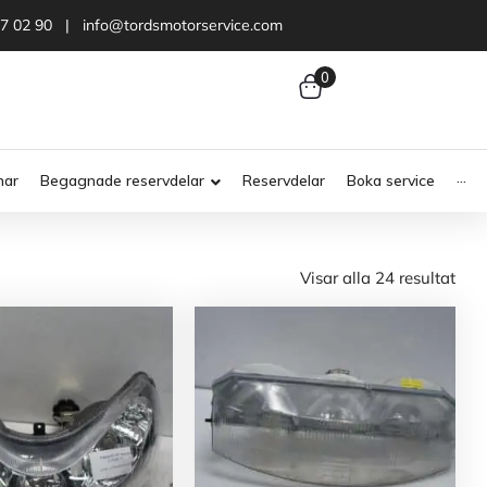
47 02 90 | info@tordsmotorservice.com
0
nar
Begagnade reservdelar
Reservdelar
Boka service
···
Visar alla 24 resultat