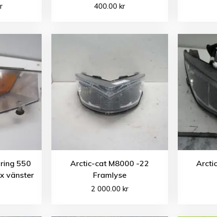
r
400.00
kr
uring 550
Arctic-cat M8000 -22
Arcti
ex vänster
Framlyse
2 000.00
kr