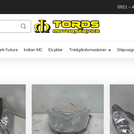
0921 – 
ark Future
Indian MC
Elcyklar
Trädgårdsmaskiner
Släpvag