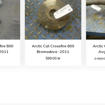
fire 800
Arctic Cat Crossfire 800
Arctic
-2011
Bromsskiva -2011
Avg
599.00
kr
2 000.