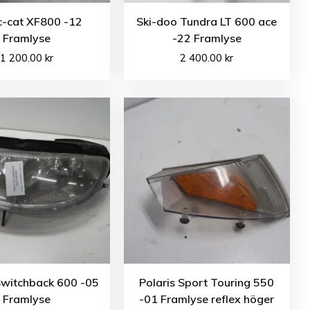
c-cat XF800 -12
Ski-doo Tundra LT 600 ace
Framlyse
-22 Framlyse
1 200.00
kr
2 400.00
kr
Switchback 600 -05
Polaris Sport Touring 550
Framlyse
-01 Framlyse reflex höger