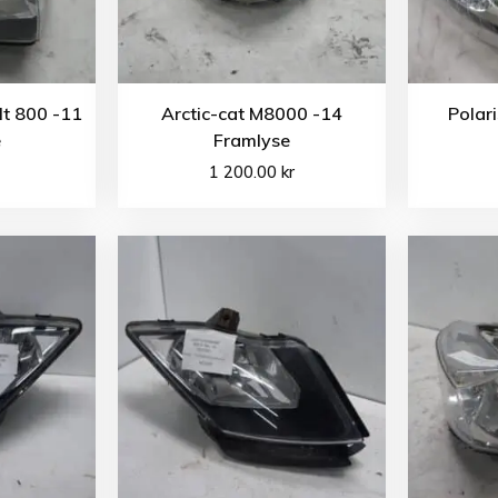
lt 800 -11
Arctic-cat M8000 -14
Polar
e
Framlyse
1 200.00
kr