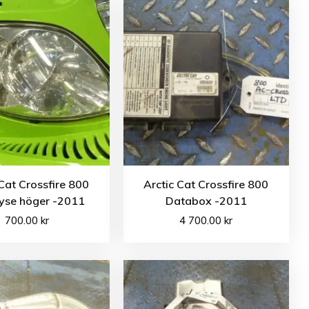
 Cat Crossfire 800
Arctic Cat Crossfire 800
yse höger -2011
Databox -2011
700.00
kr
4 700.00
kr