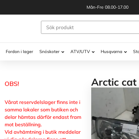
Mån-Fre 08.00-17.00
Fordon i lager
Snöskoter
ATV/UTV
Husqvarna
St
Arctic cat
OBS!
Vårat reservdelslager finns inte i
samma lokaler som butiken och
delar hämtas därför endast fram
mot beställning.
Vid avhämtning i butik meddelar