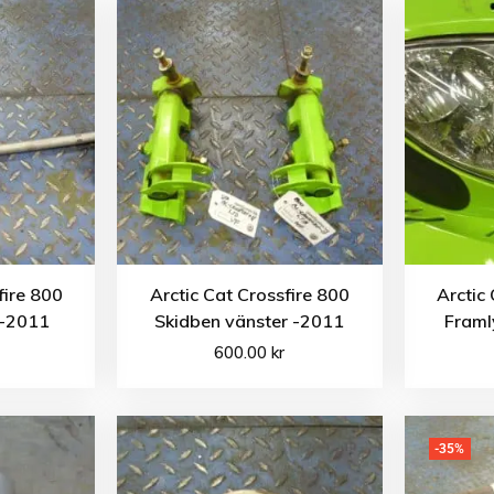
fire 800
Arctic Cat Crossfire 800
Arctic
 -2011
Skidben vänster -2011
Framl
600.00
kr
-35%