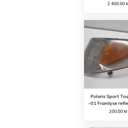
2 400.00
k
Polaris Sport To
-01 Framlyse refl
200.00
kr