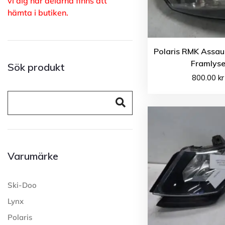
vi dig när delarna finns att
hämta i butiken.
Polaris RMK Assau
Framlys
Sök produkt
800.00
kr
Varumärke
Ski-Doo
Lynx
Polaris