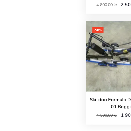
2 5
4 800.00
kr
-58%
Ski-doo Formula D
-01 Boggi
1 9
4 500.00
kr