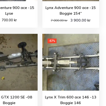
enture 900 ace -15
Lynx Adventure 900 ace -15
Lyse
Boggie 154”
700.00
kr
3 900.00
kr
7 000.00
kr
-57%
o GTX 1200 SE -08
Lynx X Trim 600 ace 146 -13
Boggie
Boggie 146