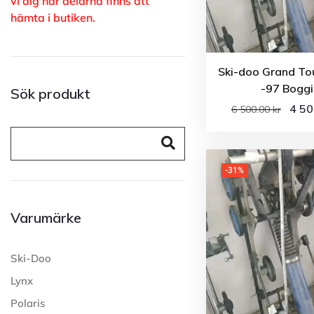
vi dig när delarna finns att
hämta i butiken.
Ski-doo Grand To
-97 Boggi
Sök produkt
4 5
6 500.00
kr
-31%
Varumärke
Ski-Doo
Lynx
Polaris