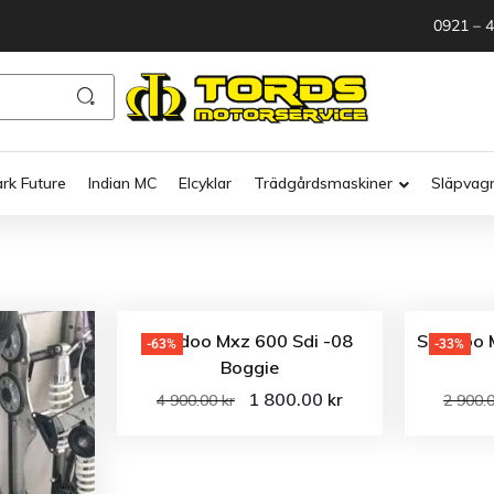
0921 – 
ark Future
Indian MC
Elcyklar
Trädgårdsmaskiner
Släpvag
Ski-doo Mxz 600 Sdi -08
Ski-Doo 
-63%
-33%
Boggie
1 800.00
kr
4 900.00
kr
2 900.