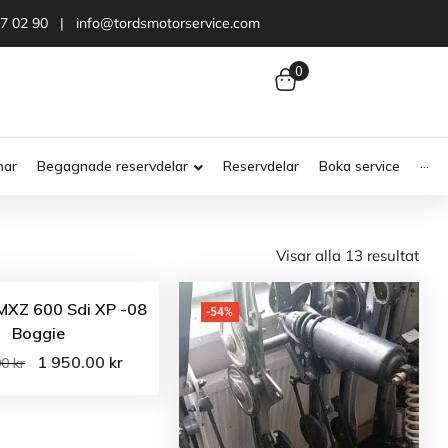
47 02 90 | info@tordsmotorservice.com
0
nar
Begagnade reservdelar
Reservdelar
Boka service
···
Visar alla 13 resultat
MXZ 600 Sdi XP -08
-54%
Boggie
1 950.00
kr
00
kr