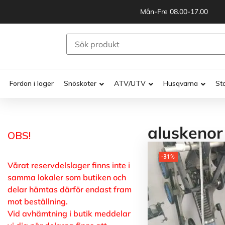
Mån-Fre 08.00-17.00
Fordon i lager
Snöskoter
ATV/UTV
Husqvarna
St
aluskenor
OBS!
-31%
Vårat reservdelslager finns inte i
samma lokaler som butiken och
delar hämtas därför endast fram
mot beställning.
Vid avhämtning i butik meddelar