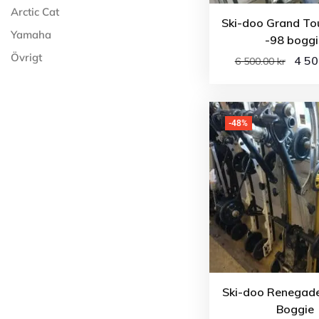
Arctic Cat
Ski-doo Grand To
Yamaha
-98 boggi
Övrigt
4 5
6 500.00
kr
-48%
Ski-doo Renegad
Boggie