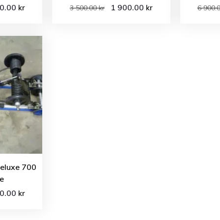
00.00
1 900.00
kr
kr
3 500.00
kr
6 900.
eluxe 700
e
00.00
kr