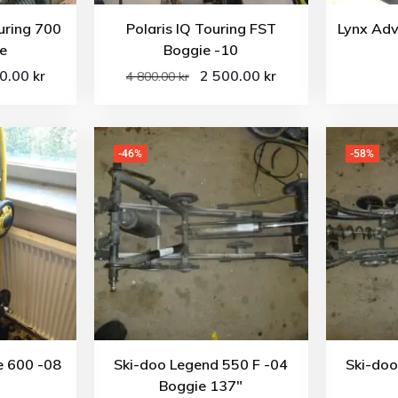
uring 700
Polaris IQ Touring FST
Lynx Adv
e
Boggie -10
00.00
2 500.00
kr
kr
4 800.00
kr
-46%
-58%
e 600 -08
Ski-doo Legend 550 F -04
Ski-do
Boggie 137″