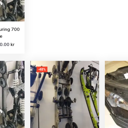
uring 700
e
00.00
kr
-48%