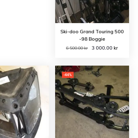
Ski-doo Grand Touring 500
-98 Boggie
3 000.00
kr
6 500.00
kr
-44%