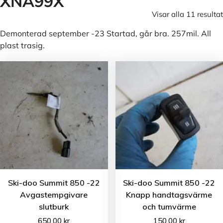
XNA99X
Visar alla 11 resultat
Demonterad september -23 Startad, går bra. 257mil. All
plast trasig.
Ski-doo Summit 850 -22
Ski-doo Summit 850 -22
Avgastempgivare
Knapp handtagsvärme
slutburk
och tumvärme
650.00
kr
150.00
kr