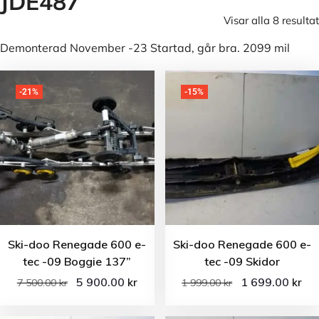
JDE487
Visar alla 8 resultat
Demonterad November -23 Startad, går bra. 2099 mil
-21%
-15%
Ski-doo Renegade 600 e-
Ski-doo Renegade 600 e-
tec -09 Boggie 137”
tec -09 Skidor
5 900.00
1 699.00
kr
kr
7 500.00
kr
1 999.00
kr