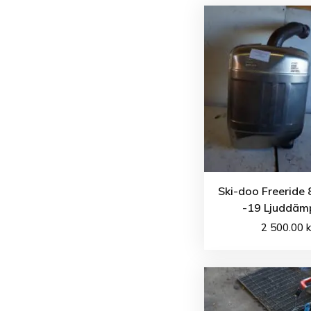
Ski-doo Freeride
-19 Ljuddäm
2 500.00
k