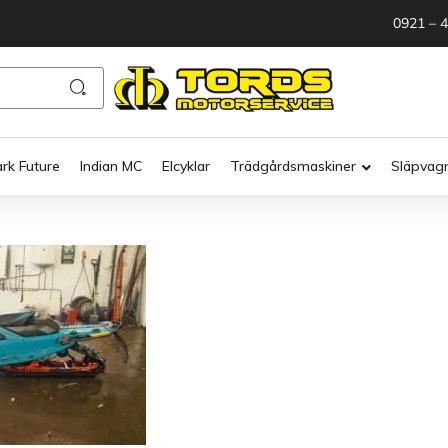
0921 – 
ark Future
Indian MC
Elcyklar
Trädgårdsmaskiner
Släpvag