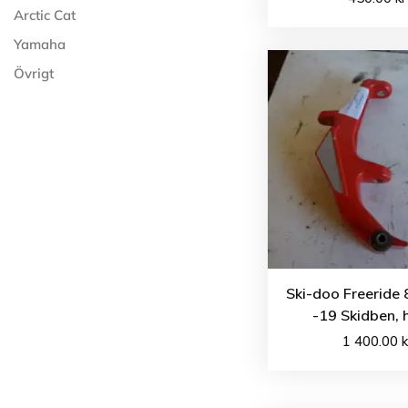
Arctic Cat
Yamaha
Övrigt
Ski-doo Freeride
-19 Skidben, 
1 400.00
k