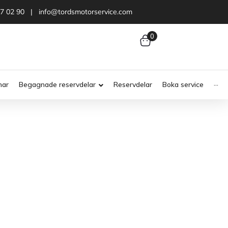
47 02 90 | info@tordsmotorservice.com
0
nar
Begagnade reservdelar
Reservdelar
Boka service
···