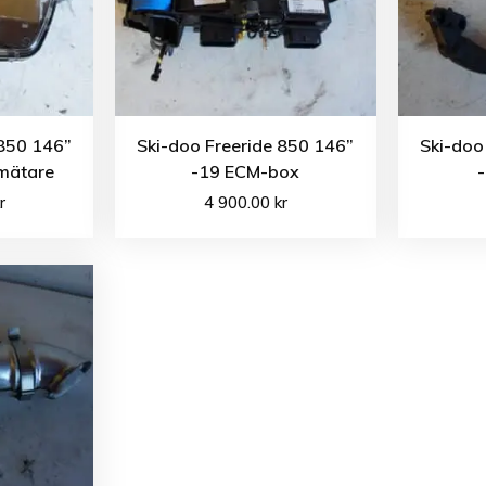
 850 146”
Ski-doo Freeride 850 146”
Ski-doo
mätare
-19 ECM-box
r
4 900.00
kr