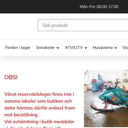
Mån-Fre 08.00-17.00
Fordon i lager
Snöskoter
ATV/UTV
Husqvarna
St
OBS!
Vårat reservdelslager finns inte i
samma lokaler som butiken och
delar hämtas därför endast fram
mot beställning.
Vid avhämtning i butik meddelar