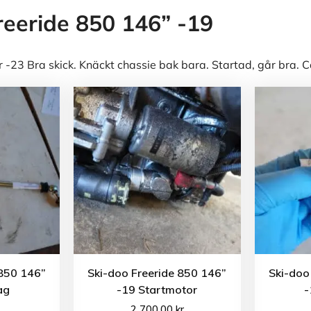
reeride 850 146” -19
23 Bra skick. Knäckt chassie bak bara. Startad, går bra. C
 850 146”
Ski-doo Freeride 850 146”
Ski-doo
ag
-19 Startmotor
-
2 700.00
kr