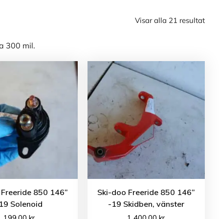
Visar alla 21 resultat
a 300 mil.
 Freeride 850 146”
Ski-doo Freeride 850 146”
19 Solenoid
-19 Skidben, vänster
199.00
kr
1 400.00
kr