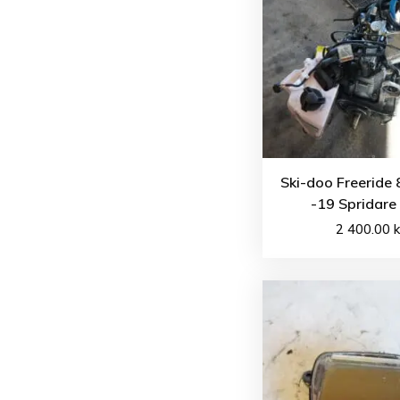
Ski-doo Freeride
-19 Spridare
2 400.00
k