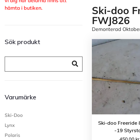
vi dig när delarna finns att
Ski-doo F
hämta i butiken.
FWJ826
Demonterad Oktober -
Sök produkt
Varumärke
Ski-Doo
Ski-doo Freeride
Lynx
-19 Styrst
Polaris
450.00
kr