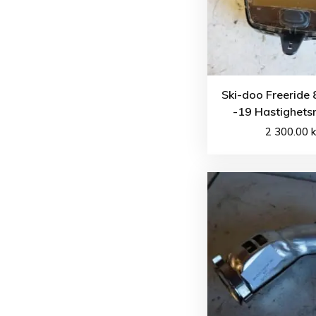
Ski-doo Freeride
-19 Hastighets
2 300.00
k