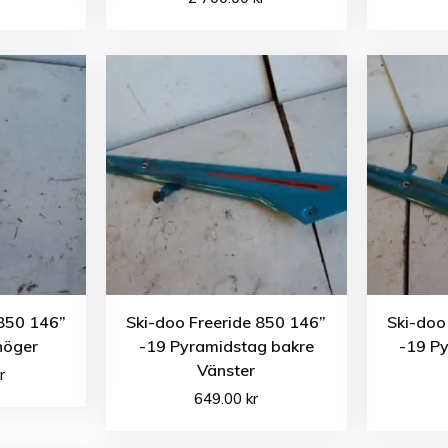
 850 146”
Ski-doo Freeride 850 146”
Ski-doo
höger
-19 Pyramidstag bakre
-19 P
Vänster
r
649.00
kr