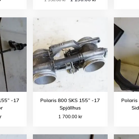
155” -17
Polaris 800 SKS 155” -17
Polaris
or
Spjällhus
Sid
r
1 700.00
kr