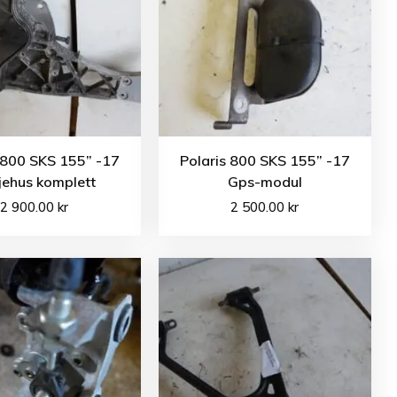
 800 SKS 155” -17
Polaris 800 SKS 155” -17
jehus komplett
Gps-modul
2 900.00
kr
2 500.00
kr