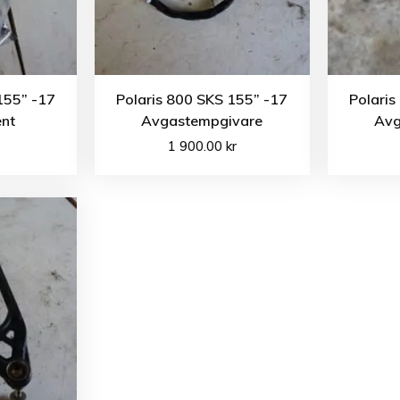
155” -17
Polaris 800 SKS 155” -17
Polaris
ent
Avgastempgivare
Avg
1 900.00
kr