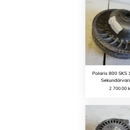
Polaris 800 SKS 
Sekundärvari
2 700.00
k