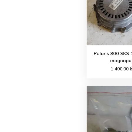
Polaris 800 SKS 
magnapul
1 400.00
k