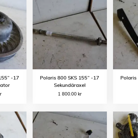
155” -17
Polaris 800 SKS 155” -17
Polaris
ator
Sekundäraxel
r
1 800.00
kr