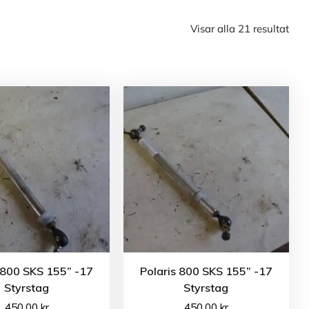
Visar alla 21 resultat
 800 SKS 155” -17
Polaris 800 SKS 155” -17
Styrstag
Styrstag
450.00
kr
450.00
kr