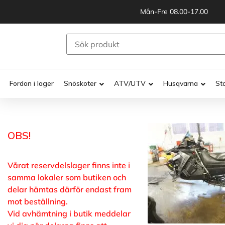
Mån-Fre 08.00-17.00
Fordon i lager
Snöskoter
ATV/UTV
Husqvarna
St
OBS!
Vårat reservdelslager finns inte i
samma lokaler som butiken och
delar hämtas därför endast fram
mot beställning.
Vid avhämtning i butik meddelar