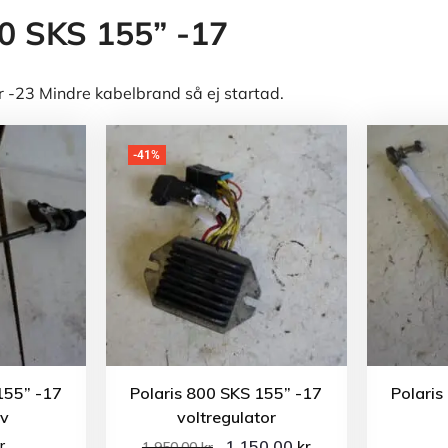
00 SKS 155” -17
-23 Mindre kabelbrand så ej startad.
-41%
155” -17
Polaris 800 SKS 155” -17
Polaris
ev
voltregulator
r
1 150.00
kr
1 950.00
kr