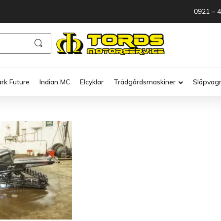
0921 – 
ark Future
Indian MC
Elcyklar
Trädgårdsmaskiner
Släpvag