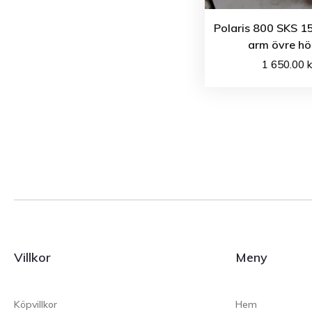
Polaris 800 SKS 1
arm övre hö
1 650.00
k
Villkor
Meny
Köpvillkor
Hem