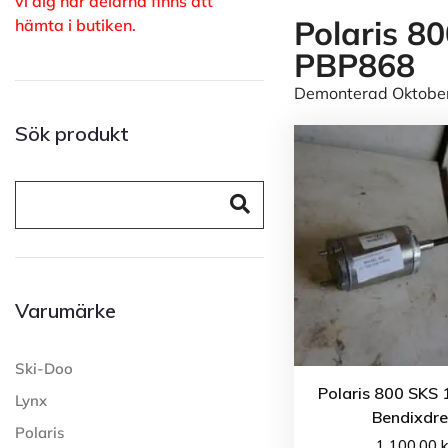
vi dig när delarna finns att
Polaris 8
hämta i butiken.
PBP868
Demonterad Oktober 
Sök produkt
Varumärke
Ski-Doo
Polaris 800 SKS 
Lynx
Bendixdr
Polaris
1 100.00
k