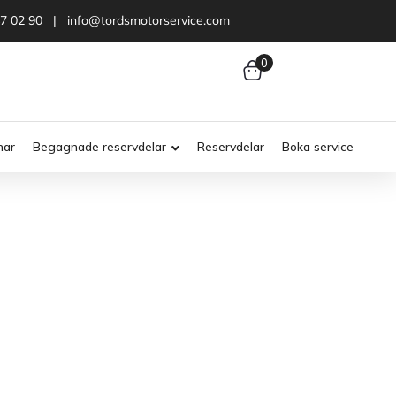
47 02 90 | info@tordsmotorservice.com
0
nar
Begagnade reservdelar
Reservdelar
Boka service
···