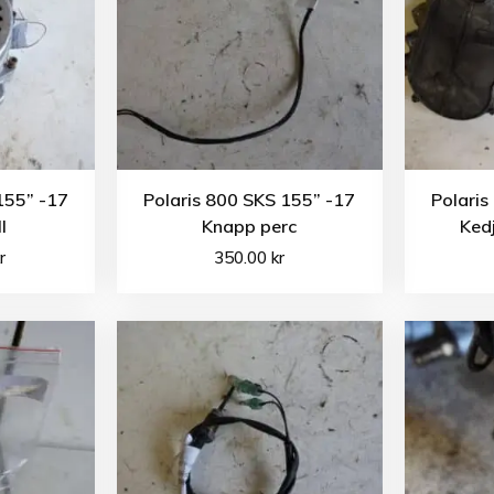
155” -17
Polaris 800 SKS 155” -17
Polaris
l
Knapp perc
Ked
r
350.00
kr