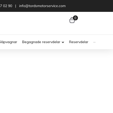
47 02 90 | info@tordsmotorservice.com
0
Släpvagnar
Begagnade reservdelar
Reservdelar
···