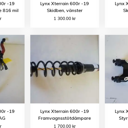
00r -19
Lynx Xterrain 600r -19
Lynx 
 816 mil
Skidben, vänster
Sk
r
1 300.00
kr
00r -19
Lynx Xterrain 600r -19
Lynx 
MAG
Framvagnsstötdämpare
Sty
r
1 700.00
kr