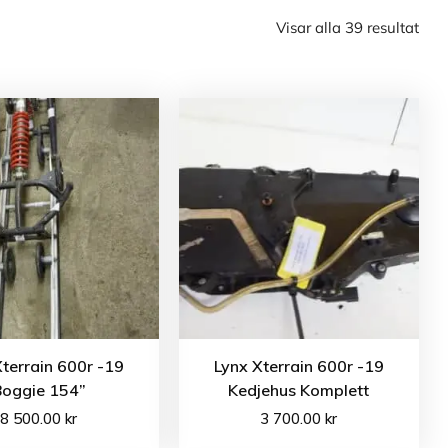
Visar alla 39 resultat
Xterrain 600r -19
Lynx Xterrain 600r -19
Boggie 154”
Kedjehus Komplett
8 500.00
kr
3 700.00
kr