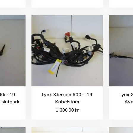
00r -19
Lynx Xterrain 600r -19
Lynx 
slutburk
Kabelstam
Avg
1 300.00
kr