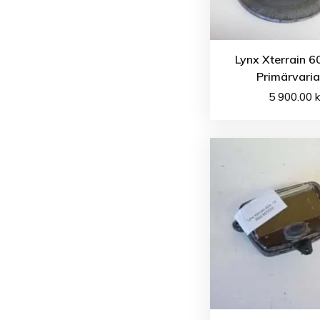
Lynx Xterrain 6
Primärvaria
5 900.00
k