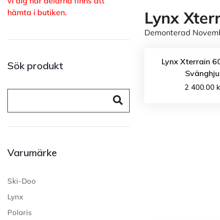
vi dig när delarna finns att
hämta i butiken.
Lynx Xter
Demonterad November
Lynx Xterrain 6
Sök produkt
Svänghju
2 400.00
k
Varumärke
Ski-Doo
Lynx
Polaris