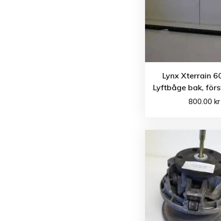
Lynx Xterrain 6
Lyftbåge bak, för
800.00
kr