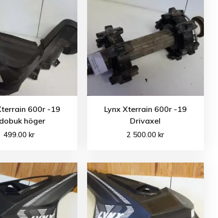
Xterrain 600r -19
Lynx Xterrain 600r -19
idobuk höger
Drivaxel
499.00
kr
2 500.00
kr