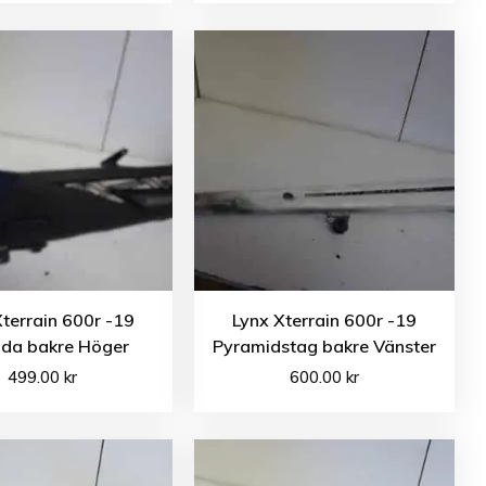
Xterrain 600r -19
Lynx Xterrain 600r -19
ida bakre Höger
Pyramidstag bakre Vänster
499.00
kr
600.00
kr