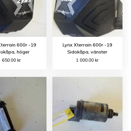
Xterrain 600r -19
Lynx Xterrain 600r -19
dokåpa, höger
Sidokåpa, vänster
650.00
kr
1 000.00
kr