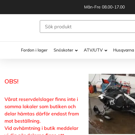
Mån-Fre 08.00-17.00
Fordon i lager
Snöskoter
ATV/UTV
Husqvarna
OBS!
Vårat reservdelslager finns inte i
samma lokaler som butiken och
delar hämtas därför endast fram
mot beställning.
Vid avhämtning i butik meddelar