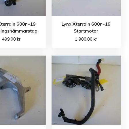
Xterrain 600r -19
Lynx Xterrain 600r -19
ningshämmarstag
Startmotor
499.00
kr
1 900.00
kr