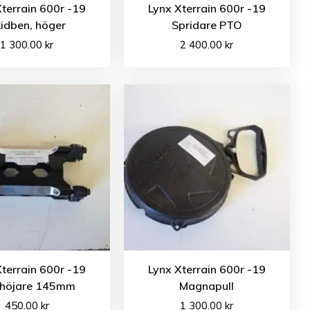
Xterrain 600r -19
Lynx Xterrain 600r -19
idben, höger
Spridare PTO
1 300.00
kr
2 400.00
kr
Xterrain 600r -19
Lynx Xterrain 600r -19
rhöjare 145mm
Magnapull
450.00
kr
1 300.00
kr