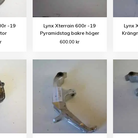
00r -19
Lynx Xterrain 600r -19
Lynx 
tor
Pyramidstag bakre höger
Kräng
r
600.00
kr