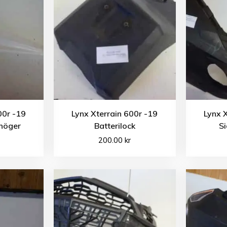
00r -19
Lynx Xterrain 600r -19
Lynx 
höger
Batterilock
S
200.00
kr