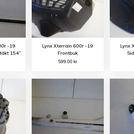
00r -19
Lynx Xterrain 600r -19
Lynx 
stäkt 154”
Frontbuk
Si
599.00
kr