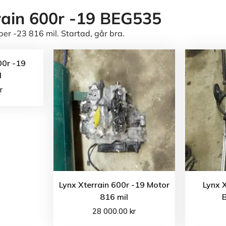
rain 600r -19 BEG535
 -23 816 mil. Startad, går bra.
00r -19
l
r
Lynx Xterrain 600r -19 Motor
Lynx 
816 mil
28 000.00
kr