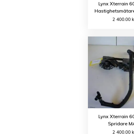
Lynx Xterrain 6
Hastighetsmätare
2 400.00
k
Lynx Xterrain 6
Spridare 
2 400.00
k