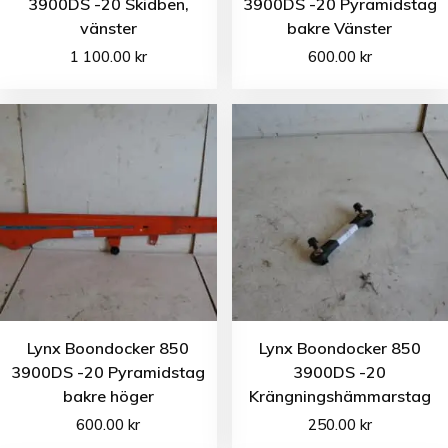
3900DS -20 Skidben,
3900DS -20 Pyramidstag
vänster
bakre Vänster
1 100.00
kr
600.00
kr
Lynx Boondocker 850
Lynx Boondocker 850
3900DS -20 Pyramidstag
3900DS -20
bakre höger
Krängningshämmarstag
600.00
kr
250.00
kr