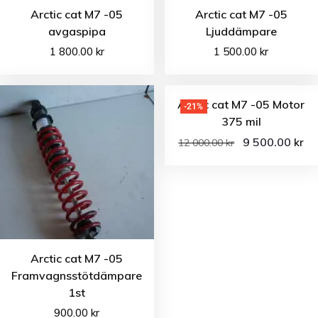
Arctic cat M7 -05
Arctic cat M7 -05
avgaspipa
Ljuddämpare
1 800.00
kr
1 500.00
kr
Arctic cat M7 -05 Motor
-21%
375 mil
9 500.00
kr
12 000.00
kr
Arctic cat M7 -05
Framvagnsstötdämpare
1st
900.00
kr