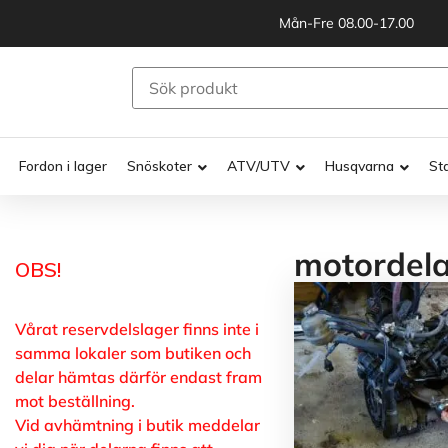
Mån-Fre 08.00-17.00
Fordon i lager
Snöskoter
ATV/UTV
Husqvarna
St
motordela
OBS!
Vårat reservdelslager finns inte i
samma lokaler som butiken och
delar hämtas därför endast fram
mot beställning.
Vid avhämtning i butik meddelar