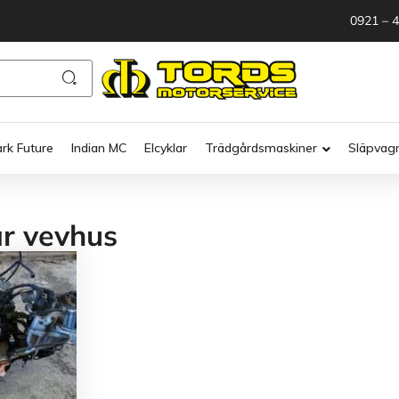
0921 – 
ark Future
Indian MC
Elcyklar
Trädgårdsmaskiner
Släpvag
r vevhus