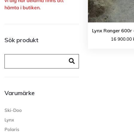
vi dig när delarna finns att
hämta i butiken.
Lynx Ranger 600r 
16 900.00
Sök produkt
Varumärke
Ski-Doo
Lynx
Polaris