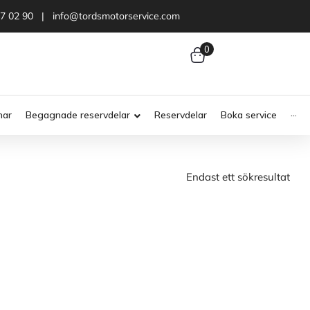
47 02 90 | info@tordsmotorservice.com
0
nar
Begagnade reservdelar
Reservdelar
Boka service
···
Endast ett sökresultat