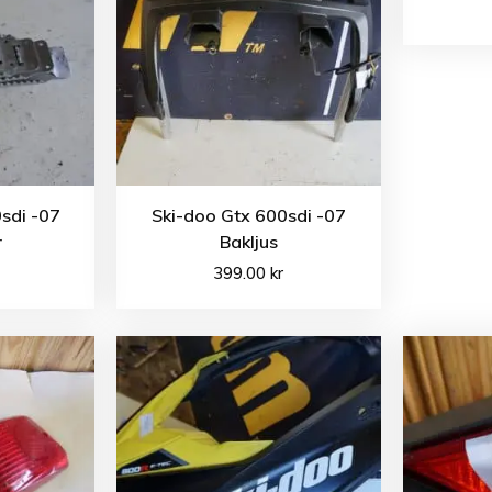
sdi -07
Ski-doo Gtx 600sdi -07
r
Bakljus
399.00
kr