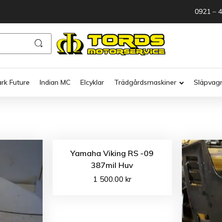
0921 – 
ark Future
Indian MC
Elcyklar
Trädgårdsmaskiner
Släpvag
Yamaha Viking RS -09
387mil Huv
1 500.00
kr