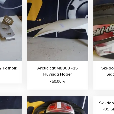
2 Fotholk
Arctic cat M8000 -15
Ski-do
Huvsida Höger
Sid
750.00
kr
Ski-do
-05 S