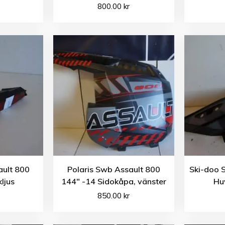
800.00
kr
ault 800
Polaris Swb Assault 800
Ski-doo 
ljus
144″ -14 Sidokåpa, vänster
Hu
850.00
kr