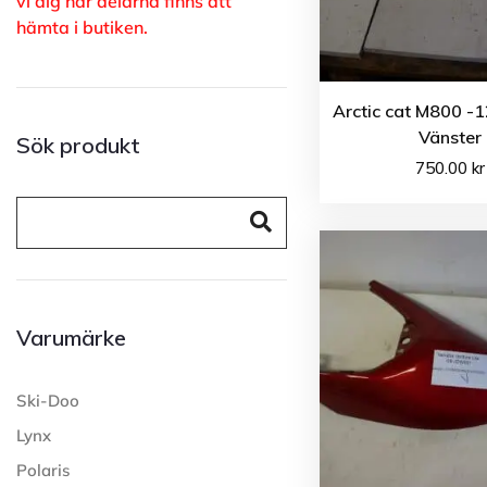
vi dig när delarna finns att
hämta i butiken.
Arctic cat M800 -
Vänster
Sök produkt
750.00
kr
Varumärke
Ski-Doo
Lynx
Polaris