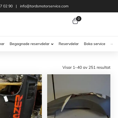
47 02 90 | info@tordsmotorservice.com
0
nar
Begagnade reservdelar
Reservdelar
Boka service
···
Visar 1–40 av 251 resultat