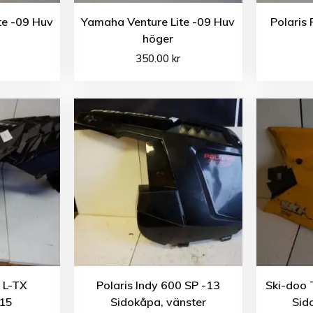
te -09 Huv
Yamaha Venture Lite -09 Huv
Polaris
höger
350.00
kr
 L-TX
Polaris Indy 600 SP -13
Ski-doo 
-15
Sidokåpa, vänster
Sid