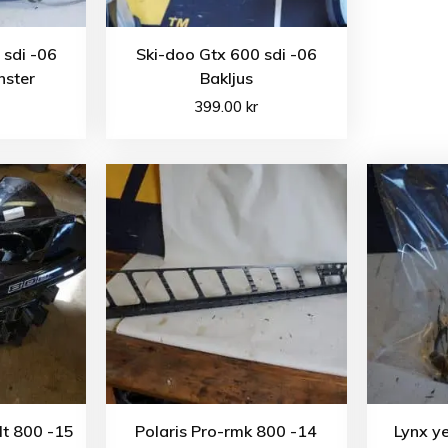
 sdi -06
Ski-doo Gtx 600 sdi -06
nster
Bakljus
399.00
kr
lt 800 -15
Polaris Pro-rmk 800 -14
Lynx ye