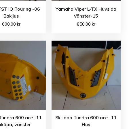
 FST IQ Touring -06
Yamaha Viper L-TX Huvsida
Bakljus
Vänster-15
600.00
kr
850.00
kr
Tundra 600 ace -11
Ski-doo Tundra 600 ace -11
okåpa, vänster
Huv