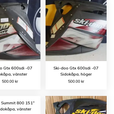
o Gtx 600sdi -07
Ski-doo Gtx 600sdi -07
okåpa, vänster
Sidokåpa, höger
500.00
kr
500.00
kr
o Summit 800 151″
idokåpa, vänster