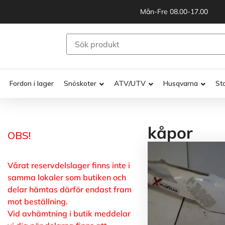
Mån-Fre 08.00-17.00
Fordon i lager
Snöskoter
ATV/UTV
Husqvarna
St
kåpor
OBS!
Vårat reservdelslager finns inte i
samma lokaler som butiken och
delar hämtas därför endast fram
mot beställning.
Vid avhämtning i butik meddelar