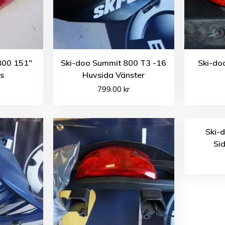
800 151″
Ski-doo Summit 800 T3 -16
Ski-do
us
Huvsida Vänster
799.00
kr
Ski-
Si