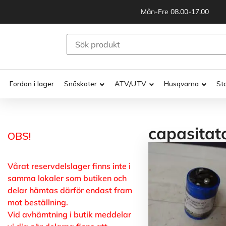
Mån-Fre 08.00-17.00
Fordon i lager
Snöskoter
ATV/UTV
Husqvarna
St
capasitat
OBS!
Vårat reservdelslager finns inte i
samma lokaler som butiken och
delar hämtas därför endast fram
mot beställning.
Vid avhämtning i butik meddelar