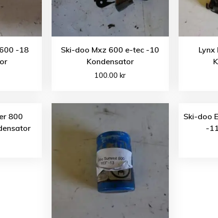
600 -18
Ski-doo Mxz 600 e-tec -10
Lynx
or
Kondensator
K
100.00
kr
er 800
Ski-doo E
densator
-1