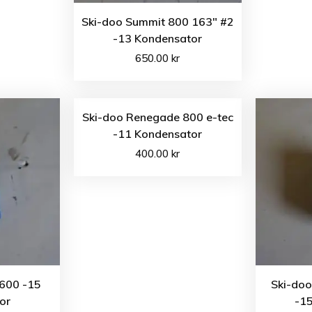
Ski-doo Summit 800 163″ #2
-13 Kondensator
650.00
kr
Ski-doo Renegade 800 e-tec
-11 Kondensator
400.00
kr
600 -15
Ski-do
or
-1