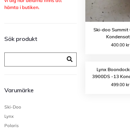
vi dig när delarna finns att
hämta i butiken.
Ski-doo Summit 
Kondensat
Sök produkt
400.00
kr
Lynx Boondock
3900DS -13 Kon
499.00
kr
Varumärke
Ski-Doo
Lynx
Polaris