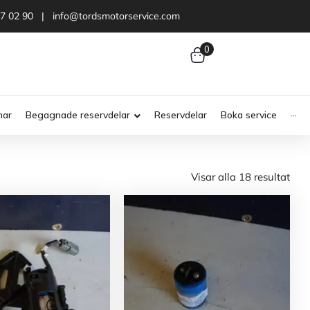
47 02 90 | info@tordsmotorservice.com
0
nar
Begagnade reservdelar
Reservdelar
Boka service
···
Visar alla 18 resultat