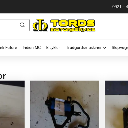
0921 – 
ark Future
Indian MC
Elcyklar
Trädgårdsmaskiner
Släpvag
or