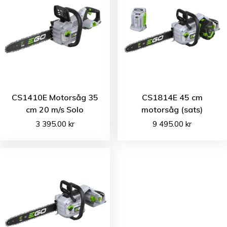
CS1410E Motorsåg 35
CS1814E 45 cm
cm 20 m/s Solo
motorsåg (sats)
3 395.00
kr
9 495.00
kr