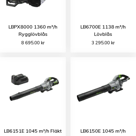
LBPX8000 1360 m³/h
LB6700E 1138 m³/h
Rygglövblås
Lövblås
8 695.00
kr
3 295.00
kr
LB6151E 1045 m³/h Fläkt
LB6150E 1045 m³/h