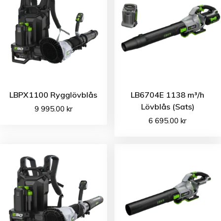
LBPX1100 Rygglövblås
LB6704E 1138 m³/h
Lövblås (Sats)
9 995.00
kr
6 695.00
kr