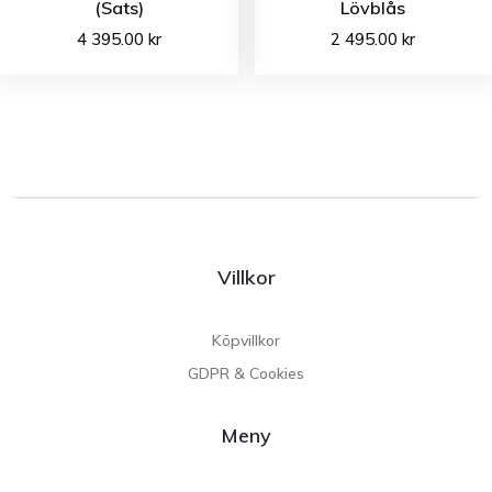
(Sats)
Lövblås
4 395.00
kr
2 495.00
kr
Villkor
Köpvillkor
GDPR & Cookies
Meny