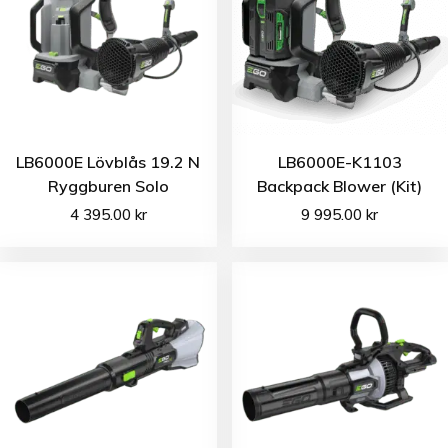
LB6000E Lövblås 19.2 N
LB6000E-K1103
Ryggburen Solo
Backpack Blower (Kit)
4 395.00
kr
9 995.00
kr