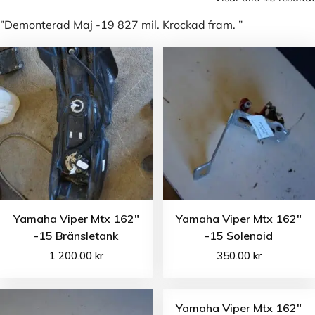
”Demonterad Maj -19 827 mil. Krockad fram. ”
Yamaha Viper Mtx 162″
Yamaha Viper Mtx 162″
-15 Bränsletank
-15 Solenoid
1 200.00
kr
350.00
kr
Yamaha Viper Mtx 162″