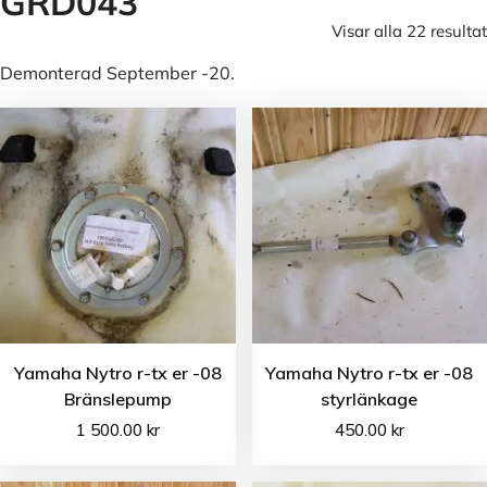
GRD043
Visar alla 22 resultat
Demonterad September -20.
Yamaha Nytro r-tx er -08
Yamaha Nytro r-tx er -08
Bränslepump
styrlänkage
1 500.00
kr
450.00
kr