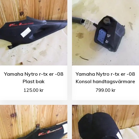
Yamaha Nytro r-tx er -08
Yamaha Nytro r-tx er -08
Plast bak
Konsol handtagsvärmare
125.00
kr
799.00
kr