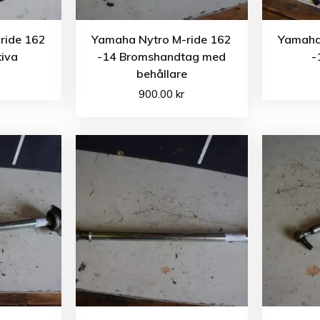
ride 162
Yamaha Nytro M-ride 162
Yamaha
iva
-14 Bromshandtag med
-
behållare
900.00
kr