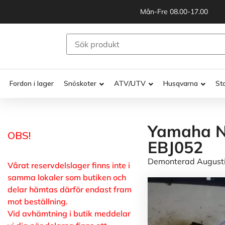
Mån-Fre 08.00-17.00
Fordon i lager
Snöskoter
ATV/UTV
Husqvarna
St
Yamaha Ny
OBS!
EBJ052
Demonterad Augusti 
Vårat reservdelslager finns inte i
samma lokaler som butiken och
delar hämtas därför endast fram
mot beställning.
Vid avhämtning i butik meddelar