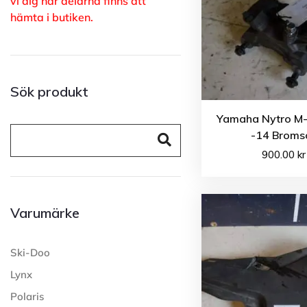
vi dig när delarna finns att
hämta i butiken.
Sök produkt
Yamaha Nytro M-
-14 Broms
900.00
kr
Varumärke
Ski-Doo
Lynx
Polaris