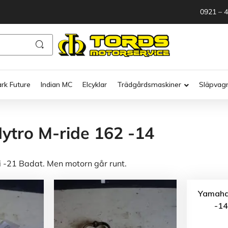
0921 – 
ark Future
Indian MC
Elcyklar
Trädgårdsmaskiner
Släpvag
tro M-ride 162 -14
-21 Badat. Men motorn går runt.
Yamaha
-14