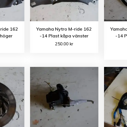
ride 162
Yamaha Nytro M-ride 162
Yamaha
 höger
-14 Plast kåpa vänster
-14 
250.00
kr