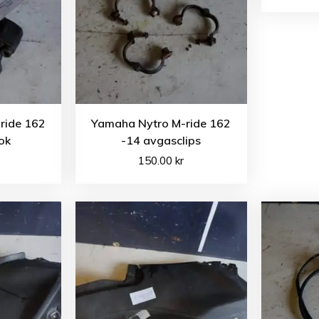
ride 162
Yamaha Nytro M-ride 162
ok
-14 avgasclips
150.00
kr