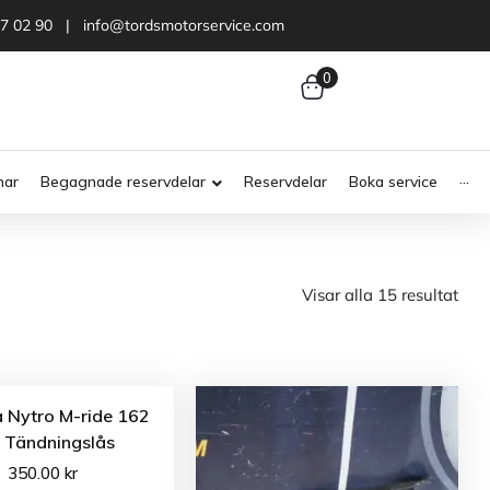
47 02 90 | info@tordsmotorservice.com
0
nar
Begagnade reservdelar
Reservdelar
Boka service
···
Visar alla 15 resultat
 Nytro M-ride 162
 Tändningslås
350.00
kr