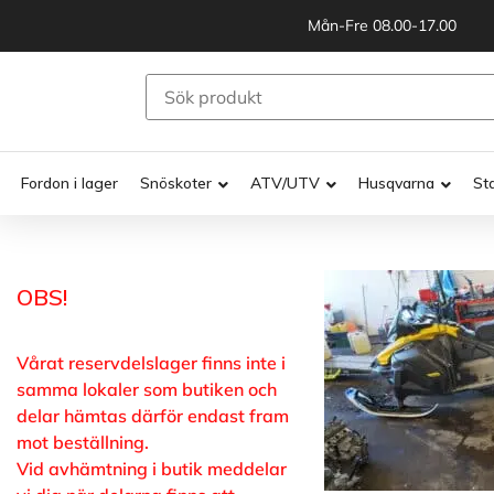
Mån-Fre 08.00-17.00
Fordon i lager
Snöskoter
ATV/UTV
Husqvarna
St
OBS!
Vårat reservdelslager finns inte i
samma lokaler som butiken och
delar hämtas därför endast fram
mot beställning.
Vid avhämtning i butik meddelar