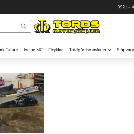
0921 – 
ark Future
Indian MC
Elcyklar
Trädgårdsmaskiner
Släpvag