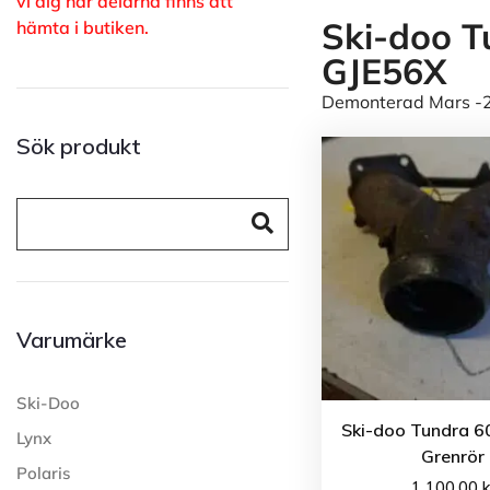
vi dig när delarna finns att
Ski-doo T
hämta i butiken.
GJE56X
Demonterad Mars -25
Sök produkt
Varumärke
Ski-Doo
Ski-doo Tundra 60
Lynx
Grenrör
Polaris
1 100.00
k