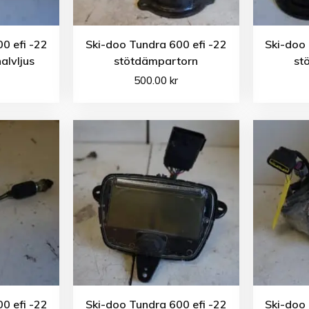
0 efi -22
Ski-doo Tundra 600 efi -22
Ski-doo 
alvljus
stötdämpartorn
st
500.00
kr
0 efi -22
Ski-doo Tundra 600 efi -22
Ski-doo 