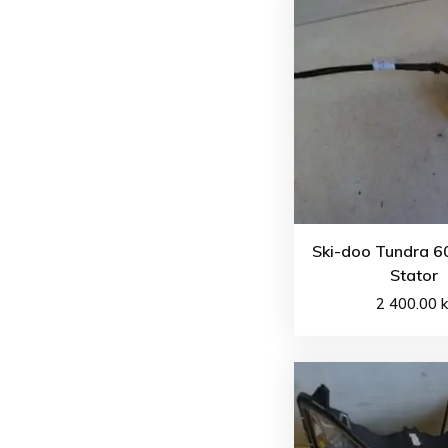
Ski-doo Tundra 60
Stator
2 400.00
k