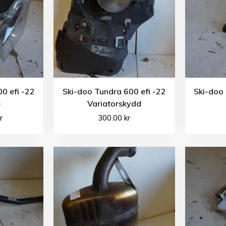
0 efi -22
Ski-doo Tundra 600 efi -22
Ski-doo 
e
Variatorskydd
r
300.00
kr