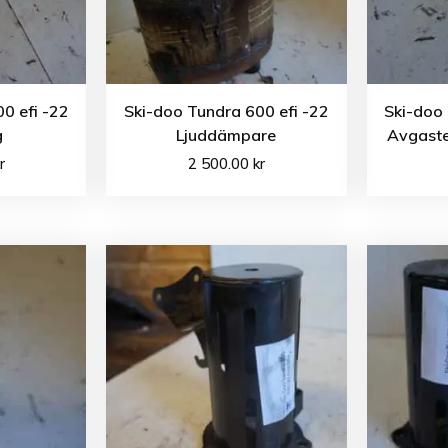
0 efi -22
Ski-doo Tundra 600 efi -22
Ski-doo 
g
Ljuddämpare
Avgaste
r
2 500.00
kr