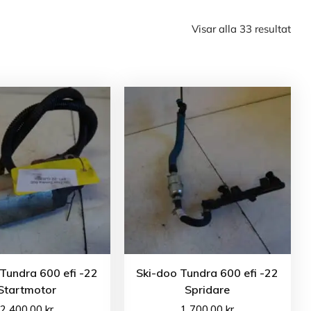
Visar alla 33 resultat
Tundra 600 efi -22
Ski-doo Tundra 600 efi -22
Startmotor
Spridare
2 400.00
kr
1 700.00
kr