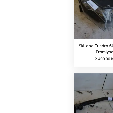
Ski-doo Tundra 60
Framlys
2 400.00
k