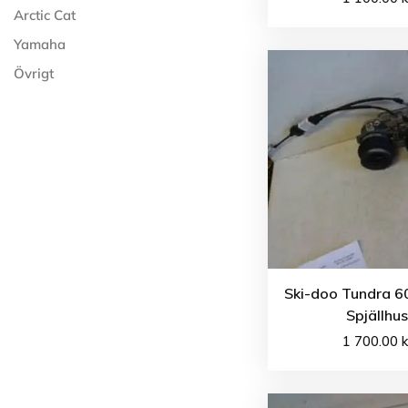
Arctic Cat
Yamaha
Övrigt
Ski-doo Tundra 60
Spjällhu
1 700.00
k