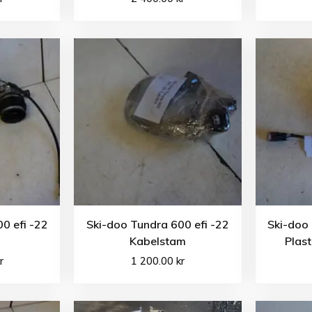
0 efi -22
Ski-doo Tundra 600 efi -22
Ski-doo 
s
Kabelstam
Plast
r
1 200.00
kr