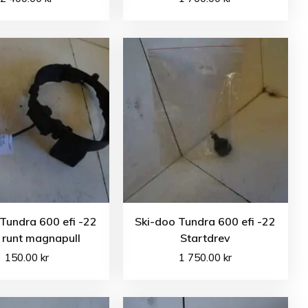
Tundra 600 efi -22
Ski-doo Tundra 600 efi -22
 runt magnapull
Startdrev
150.00
kr
1 750.00
kr