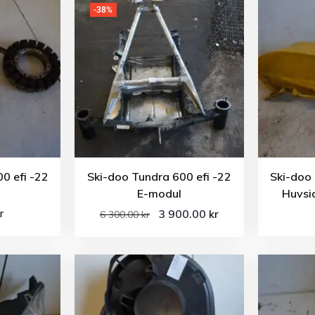
-38%
0 efi -22
Ski-doo Tundra 600 efi -22
Ski-doo 
E-modul
Huvsi
r
3 900.00
kr
6 300.00
kr