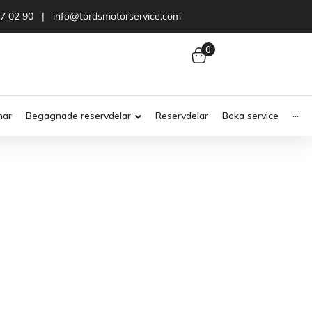
47 02 90 | info@tordsmotorservice.com
0
nar
Begagnade reservdelar
Reservdelar
Boka service
···