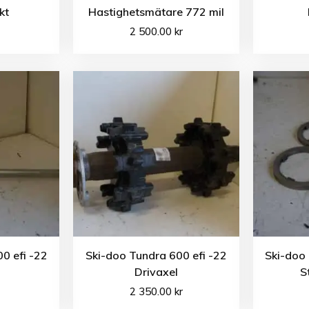
kt
Hastighetsmätare 772 mil
2 500.00
kr
0 efi -22
Ski-doo Tundra 600 efi -22
Ski-doo 
Drivaxel
S
2 350.00
kr