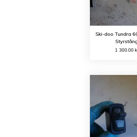
Ski-doo Tundra 60
Styrstån
1 300.00
k