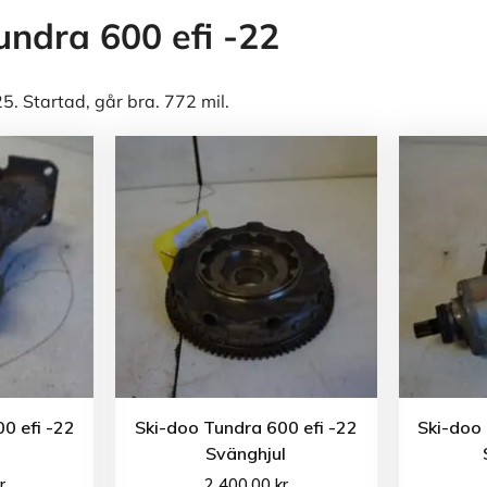
undra 600 efi -22
. Startad, går bra. 772 mil.
0 efi -22
Ski-doo Tundra 600 efi -22
Ski-doo 
Svänghjul
r
2 400.00
kr