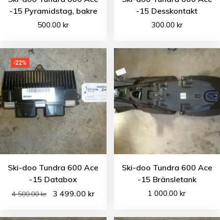
-15 Pyramidstag, bakre
-15 Desskontakt
500.00
kr
300.00
kr
-22%
Ski-doo Tundra 600 Ace
Ski-doo Tundra 600 Ace
-15 Databox
-15 Bränsletank
3 499.00
1 000.00
kr
kr
4 500.00
kr