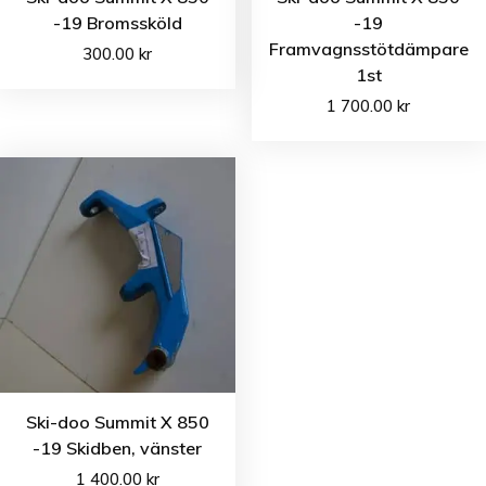
-19 Bromssköld
-19
Framvagnsstötdämpare
300.00
kr
1st
1 700.00
kr
Ski-doo Summit X 850
-19 Skidben, vänster
1 400.00
kr