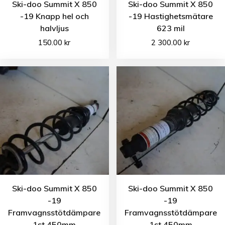
Ski-doo Summit X 850
Ski-doo Summit X 850
-19 Knapp hel och
-19 Hastighetsmätare
halvljus
623 mil
150.00
kr
2 300.00
kr
Ski-doo Summit X 850
Ski-doo Summit X 850
-19
-19
Framvagnsstötdämpare
Framvagnsstötdämpare
1st 450mm
1st 450mm