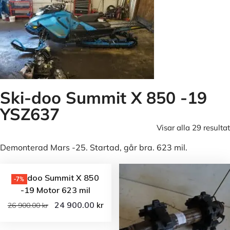
Ski-doo Summit X 850 -19
YSZ637
Visar alla 29 resultat
Demonterad Mars -25. Startad, går bra. 623 mil.
Ski-doo Summit X 850
-7%
-19 Motor 623 mil
24 900.00
kr
26 900.00
kr