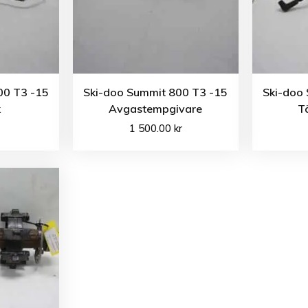
00 T3 -15
Ski-doo Summit 800 T3 -15
Ski-doo
k
Avgastempgivare
T
1 500.00
kr