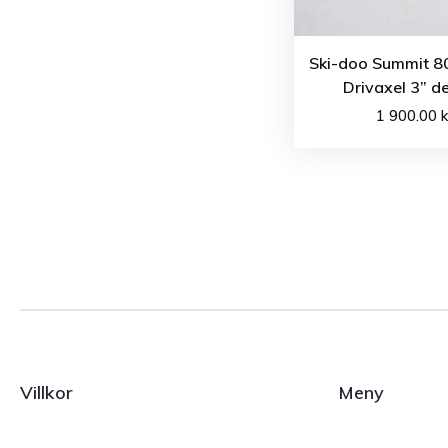
Ski-doo Summit 8
Drivaxel 3” d
1 900.00
k
Villkor
Meny