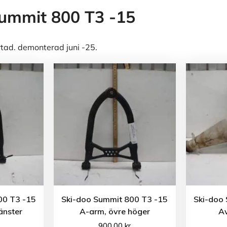
ummit 800 T3 -15
rtad. demonterad juni -25.
00 T3 -15
Ski-doo Summit 800 T3 -15
Ski-doo
änster
A-arm, övre höger
A
900.00
kr