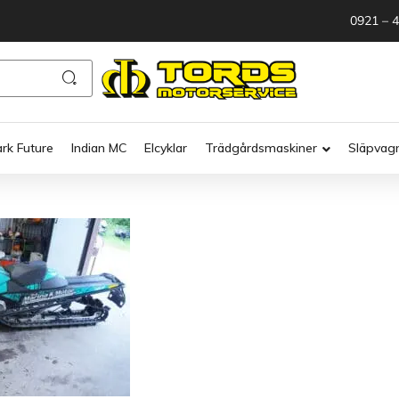
0921 – 
ark Future
Indian MC
Elcyklar
Trädgårdsmaskiner
Släpvag