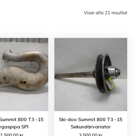
Visar alla 21 resultat
 Summit 800 T3 -15
Ski-doo Summit 800 T3 -15
vgaspipa SPI
Sekundärvariator
2 500.00
kr
3 500.00
kr