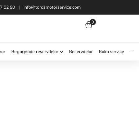
47 02 90 | info@tordsmotorservice.com
0
nar
Begagnade reservdelar
Reservdelar
Boka service
···