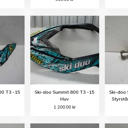
00 T3 -15
Ski-doo Summit 800 T3 -15
Ski-doo
Huv
Styrstå
1 200.00
kr