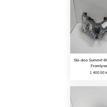
Ski-doo Summit 8
Framlys
1 400.00
k