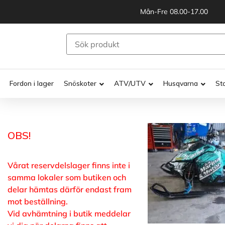
Mån-Fre 08.00-17.00
Fordon i lager
Snöskoter
ATV/UTV
Husqvarna
St
OBS!
Vårat reservdelslager finns inte i
samma lokaler som butiken och
delar hämtas därför endast fram
mot beställning.
Vid avhämtning i butik meddelar