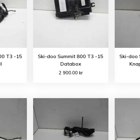
00 T3 -15
Ski-doo Summit 800 T3 -15
Ski-doo
l
Databox
Kna
2 900.00
kr