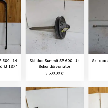
P 600 -14
Ski-doo Summit SP 600 -14
Ski-doo
tärkt 137”
Sekundärvariator
3 500.00
kr