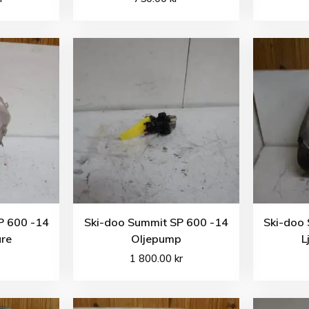
P 600 -14
Ski-doo Summit SP 600 -14
Ski-doo
are
Oljepump
L
1 800.00
kr