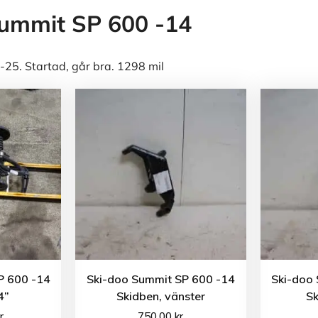
ummit SP 600 -14
-25. Startad, går bra. 1298 mil
P 600 -14
Ski-doo Summit SP 600 -14
Ski-doo
4”
Skidben, vänster
Sk
r
750.00
kr