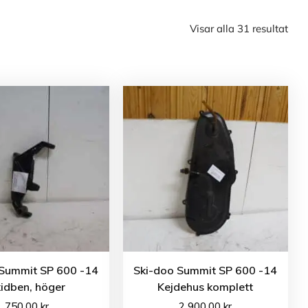
Visar alla 31 resultat
 Summit SP 600 -14
Ski-doo Summit SP 600 -14
idben, höger
Kejdehus komplett
750.00
kr
2 900.00
kr