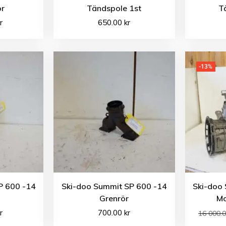
or
Tändspole 1st
T
r
650.00
kr
-13%
P 600 -14
Ski-doo Summit SP 600 -14
Ski-doo
Grenrör
Mo
r
700.00
kr
16 000.