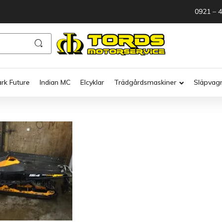
0921 – 
ark Future
Indian MC
Elcyklar
Trädgårdsmaskiner
Släpvag