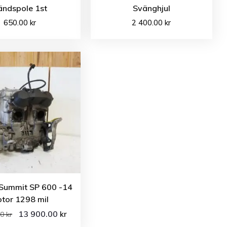
ändspole 1st
Svänghjul
650.00
kr
2 400.00
kr
 Summit SP 600 -14
tor 1298 mil
13 900.00
kr
00
kr