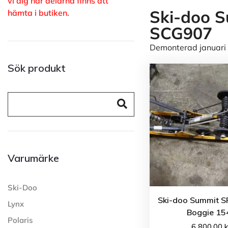
vi dig när delarna finns att
Ski-doo S
hämta i butiken.
SCG907
Demonterad januari 
Sök produkt
Varumärke
Ski-Doo
Ski-doo Summit S
Lynx
Boggie 15
Polaris
6 800.00
k