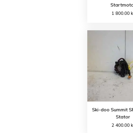
Startmot
1 800.00
k
Ski-doo Summit S
Stator
2 400.00
k