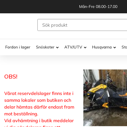
Mån-Fre 08.00-17.00
Fordon i lager
Snöskoter
ATV/UTV
Husqvarna
St
OBS!
Vårat reservdelslager finns inte i
samma lokaler som butiken och
delar hämtas därför endast fram
mot beställning.
Vid avhämtning i butik meddelar