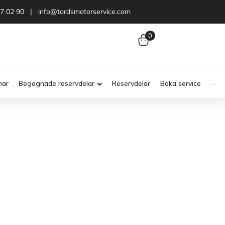
47 02 90 | info@tordsmotorservice.com
0
nar
Begagnade reservdelar
Reservdelar
Boka service
···