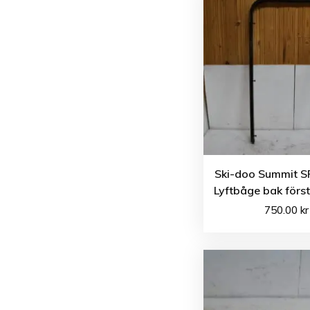
Ski-doo Summit S
Lyftbåge bak förs
750.00
kr