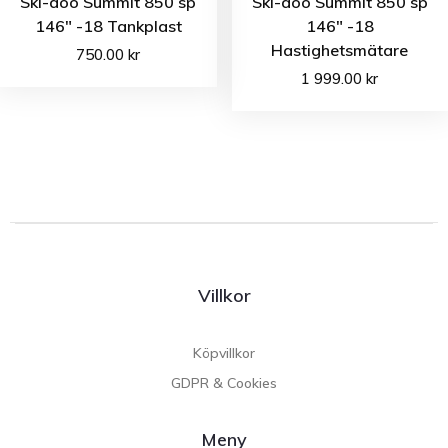
Ski-doo Summit 850 sp
Ski-doo Summit 850 sp
146″ -18 Tankplast
146″ -18
Hastighetsmätare
750.00
kr
1 999.00
kr
Villkor
Köpvillkor
GDPR & Cookies
Meny