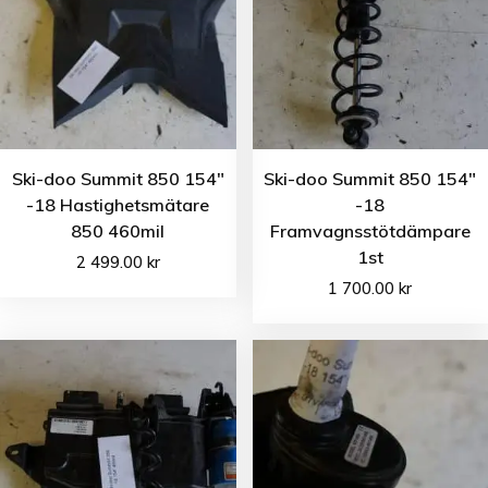
Ski-doo Summit 850 154″
Ski-doo Summit 850 154″
-18 Hastighetsmätare
-18
850 460mil
Framvagnsstötdämpare
1st
2 499.00
kr
1 700.00
kr