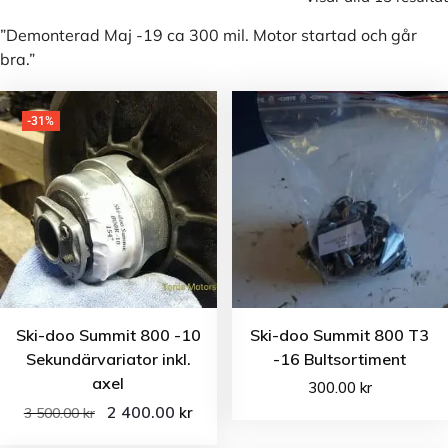
”Demonterad Maj -19 ca 300 mil. Motor startad och går
bra.”
-31%
Ski-doo Summit 800 -10
Ski-doo Summit 800 T3
Sekundärvariator inkl.
-16 Bultsortiment
axel
300.00
kr
2 400.00
kr
3 500.00
kr